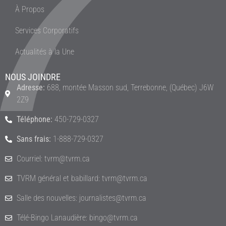
À Propos
Services Corporatifs
Actualités à la Une
NOUS JOINDRE
Adresse:
688, montée Masson sud, Terrebonne, (Québec) J6W
2Z9
Téléphone:
450-729-0327
Sans frais:
1-888-729-0327
Courriel: tvrm@tvrm.ca
TVRM général et babillard: tvrm@tvrm.ca
Salle des nouvelles: journalistes@tvrm.ca
Télé-Bingo Lanaudière: bingo@tvrm.ca