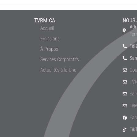
TVRM.CA
NOUS 
Adr
Accueil
Ter
Émissions
Tél
À Propos
San
Services Corporatifs
Actualités à la Une
Cou
TVR
Sal
Tél
Fac
Tik