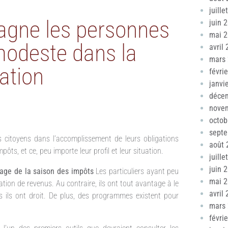
juille
gne les personnes
juin 
mai 
 modeste dans la
avril
mars
ation
févri
janvi
déce
nove
octob
sept
 citoyens dans l’accomplissement de leurs obligations
août 
pôts, et ce, peu importe leur profil et leur situation.
juille
juin 
tage de la saison des impôts
Les particuliers ayant peu
mai 
ation de revenus. Au contraire, ils ont tout avantage à le
avril
ls ils ont droit. De plus, des programmes existent pour
mars
févri