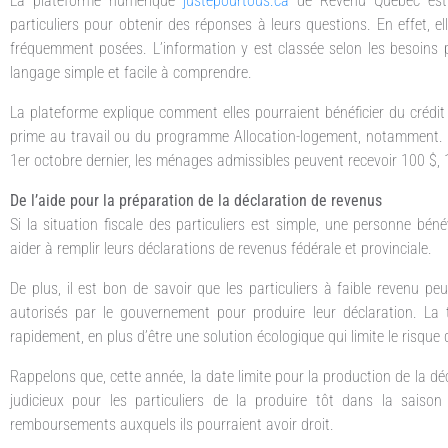
La plateforme numérique
justepourtous.ca
de Revenu Québec est l
particuliers pour obtenir des réponses à leurs questions. En effet, e
fréquemment posées. L’information y est classée selon les besoins par
langage simple et facile à comprendre.
La plateforme explique comment elles pourraient bénéficier du crédit d
prime au travail ou du programme Allocation-logement, notamment. D’a
1er octobre dernier, les ménages admissibles peuvent recevoir 100 $,
De l’aide pour la préparation de la déclaration de revenus
Si la situation fiscale des particuliers est simple, une personne bén
aider à remplir leurs déclarations de revenus fédérale et provinciale.
De plus, il est bon de savoir que les particuliers à faible revenu peu
autorisés par le gouvernement pour produire leur déclaration. La 
rapidement, en plus d’être une solution écologique qui limite le risque d
Rappelons que, cette année, la date limite pour la production de la déc
judicieux pour les particuliers de la produire tôt dans la saiso
remboursements auxquels ils pourraient avoir droit.