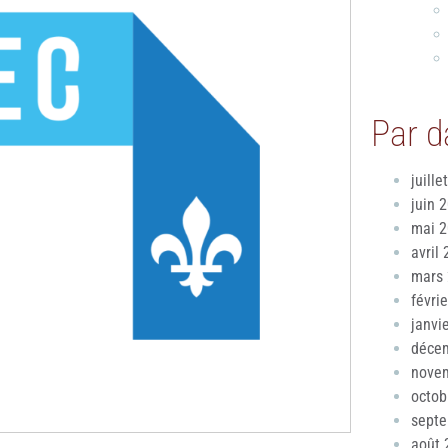
Par d
juille
juin 
mai 
avril
mars
févri
janvi
déce
nove
octob
sept
août 