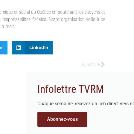
ique et social du Québec en soutenant les citoyens et
responsabilités fiscales. Notre organisation veille à ce
 a droit.
er
LinkedIn
SUIVANTE
Infolettre TVRM
Chaque semaine, recevez un lien direct vers n
Abonnez-vous