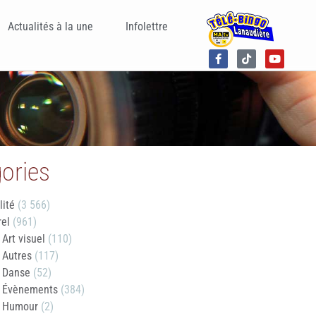
Actualités à la une
Infolettre
ories
lité
(3 566)
rel
(961)
Art visuel
(110)
Autres
(117)
Danse
(52)
Évènements
(384)
Humour
(2)