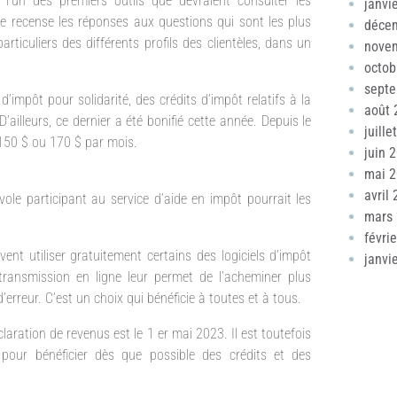
’un des premiers outils que devraient consulter les
janvi
lle recense les réponses aux questions qui sont les plus
déce
ticuliers des différents profils des clientèles, dans un
nove
octob
sept
’impôt pour solidarité, des crédits d’impôt relatifs à la
août 
illeurs, ce dernier a été bonifié cette année. Depuis le
juille
 150 $ ou 170 $ par mois.
juin 
mai 
avril
évole participant au service d’aide en impôt pourrait les
mars
févri
vent utiliser gratuitement certains des logiciels d’impôt
janvi
transmission en ligne leur permet de l’acheminer plus
’erreur. C’est un choix qui bénéficie à toutes et à tous.
laration de revenus est le 1 er mai 2023. Il est toutefois
n pour bénéficier dès que possible des crédits et des