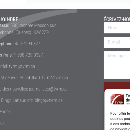
JOINDRE
ÉCRIVEZ-NO
esse:
688, montée Masson sud,
rebonne, (Québec) J6W 2Z9
éphone:
450-729-0327
s frais:
1-888-729-0327
rriel: tvrm@tvrm.ca
M général et babillard: tvrm@tvrm.ca
le des nouvelles: journalistes@tvrm.ca
é-Bingo Lanaudière: bingo@tvrm.ca
ebook
Pour offrir 
cookies pour
Tok
à ces techn
de navigatio