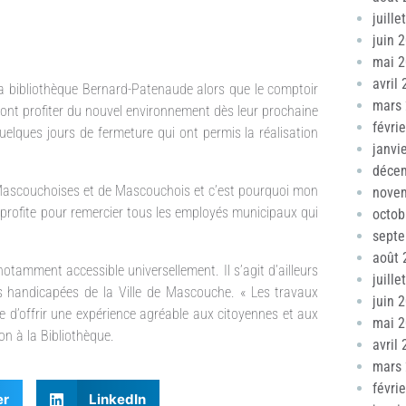
juille
juin 
mai 
avril
 la bibliothèque Bernard-Patenaude alors que le comptoir
mars
ront profiter du nouvel environnement dès leur prochaine
févri
quelques jours de fermeture qui ont permis la réalisation
janvi
déce
e Mascouchoises et de Mascouchois et c’est pourquoi mon
nove
n profite pour remercier tous les employés municipaux qui
octob
sept
août 
otamment accessible universellement. Il s’agit d’ailleurs
juille
s handicapées de la Ville de Mascouche. « Les travaux
juin 
e d’offrir une expérience agréable aux citoyennes et aux
mai 
ion à la Bibliothèque.
avril
mars
févri
er
LinkedIn