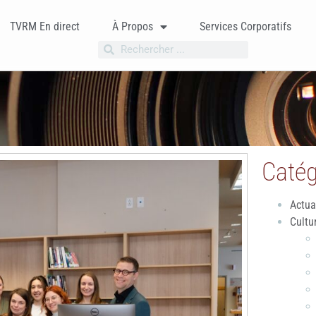
TVRM En direct
À Propos
Services Corporatifs
Catég
Actua
Cultu