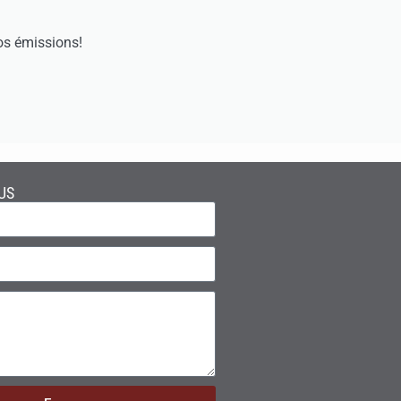
os émissions!
US