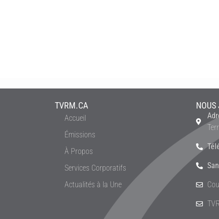
TVRM.CA
NOUS 
Adr
Accueil
Ter
Émissions
Tél
À Propos
San
Services Corporatifs
Actualités à la Une
Cou
TVR