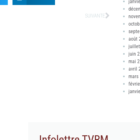
janvi
déce
SUIVANTE
nove
octob
sept
août 
juille
juin 
mai 
avril
mars
févri
janvi
Infolettre TVRM