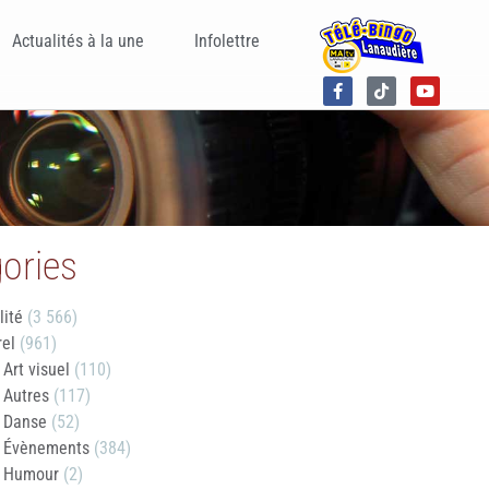
Actualités à la une
Infolettre
ories
lité
(3 566)
rel
(961)
Art visuel
(110)
Autres
(117)
Danse
(52)
Évènements
(384)
Humour
(2)