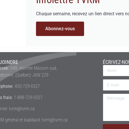
Chaque semaine, recevez un lien direct vers n
Abonnez-vous
JOINDRE
ÉCRIVEZ-NO
esse:
688, montée Masson sud,
rebonne, (Québec) J6W 2Z9
éphone:
450-729-0327
s frais:
1-888-729-0327
rriel: tvrm@tvrm.ca
M général et babillard: tvrm@tvrm.ca