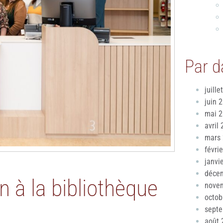
Par d
juille
juin 
mai 
avril
mars
févri
janvi
déce
 à la bibliothèque
nove
octob
sept
août 