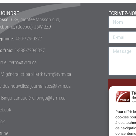
JOINDRE
ÉCRIVEZ-NO
esse:
688, montée Masson sud,
rebonne, (Québec) J6W 2Z9
éphone:
450-729-0327
s frais:
1-888-729-0327
rriel: tvrm@tvrm.ca
M général et babillard: tvrm@tvrm.ca
le des nouvelles: journalistes@tvrm.ca
é-Bingo Lanaudière: bingo@tvrm.ca
ebook
Pour offrir 
cookies pour
Tok
à ces techn
de navigatio
tube
consentement