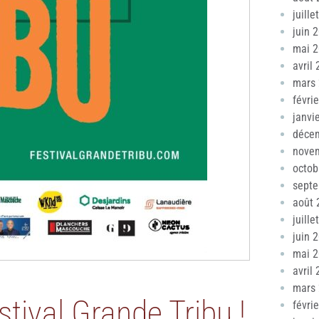
juille
juin 
mai 
avril
mars
févri
janvi
déce
nove
octob
sept
août 
juille
juin 
mai 
avril
mars
stival Grande Tribu !
févri