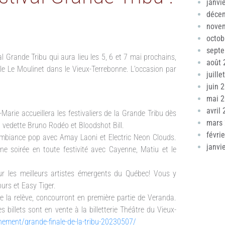
janvi
déce
nove
octob
sept
Grande Tribu qui aura lieu les 5, 6 et 7 mai prochains,
août 
le Le Moulinet dans le Vieux-Terrebonne. L’occasion par
juille
juin 
mai 
avril
Marie accueillera les festivaliers de la Grande Tribu dès
mars
n vedette Bruno Rodéo et Bloodshot Bill.
févri
ambiance pop avec Amay Laoni et Electric Neon Clouds.
janvi
une soirée en toute festivité avec Cayenne, Matiu et le
ur les meilleurs artistes émergents du Québec! Vous y
urs et Easy Tiger.
de la relève, concourront en première partie de Veranda.
s billets sont en vente à la billetterie Théâtre du Vieux-
nement/grande-finale-de-la-tribu-20230507/