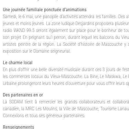
Une journée familiale ponctuée d’animations
Samedi, le 6 mai, une panoplie d’activités attendra les familles. Des a
jeunes et moins jeunes. La zone ludique Desjardins proposera plusieurs 
radio WKND 99.5 seront également sur place pour le bonheur de tou
son projet En peignant su’l perron, durant lequel les balcons du Vie
artistes peintre de la région. La Société d’histoire de Mascouche y
exposition sur le Domaine seigneurial.
Le charme local
En plus d’offrir une belle diversité musicale durant ces 3 jours de fe
les commerces locaux du Vieux-Mascouche. La Bine, Le Maskwa, Le Byg
Urbaine prolongeront leurs heures d’ouverture pour vous offrir leurs sp
Des partenaires en or
La SODAM tient à remercier les grands collaborateurs et collabora
canadien, la MRC Les Moulins, la Ville de Mascouche, Tourisme Lanaud
Connexions et tous ses généreux partenaires.
Renseignements