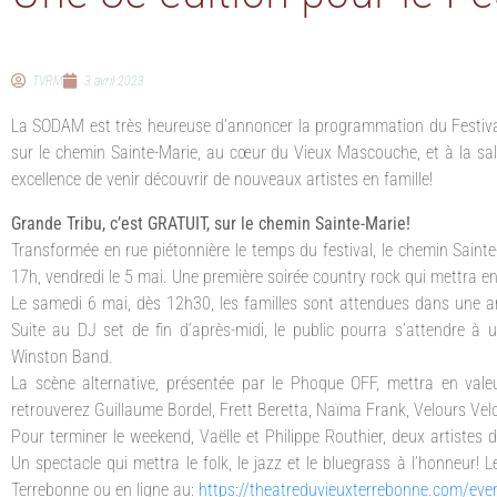
TVRM
3 avril 2023
La SODAM est très heureuse d’annoncer la programmation du Festival 
sur le chemin Sainte-Marie, au cœur du Vieux Mascouche, et à la sal
excellence de venir découvrir de nouveaux artistes en famille!
Grande Tribu, c’est GRATUIT, sur le chemin Sainte-Marie!
Transformée en rue piétonnière le temps du festival, le chemin Sainte-
17h, vendredi le 5 mai. Une première soirée country rock qui mettra e
Le samedi 6 mai, dès 12h30, les familles sont attendues dans une 
Suite au DJ set de fin d’après-midi, le public pourra s’attendre à 
Winston Band.
La scène alternative, présentée par le Phoque OFF, mettra en vale
retrouverez Guillaume Bordel, Frett Beretta, Naïma Frank, Velours Velo
Pour terminer le weekend, Vaëlle et Philippe Routhier, deux artistes 
Un spectacle qui mettra le folk, le jazz et le bluegrass à l’honneur! Le
Terrebonne ou en ligne au:
https://theatreduvieuxterrebonne.com/eve