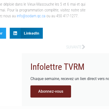
se déploie dans le Vieux-Mascouche les 5 et 6 mai et qui
mai. Pour la programmation complète, visitez notre site
ec nous au
info@sodam.qc.ca
ou au 450 417-1277.
er
LinkedIn
SUIVANTE
Infolettre TVRM
Chaque semaine, recevez un lien direct vers n
Abonnez-vous