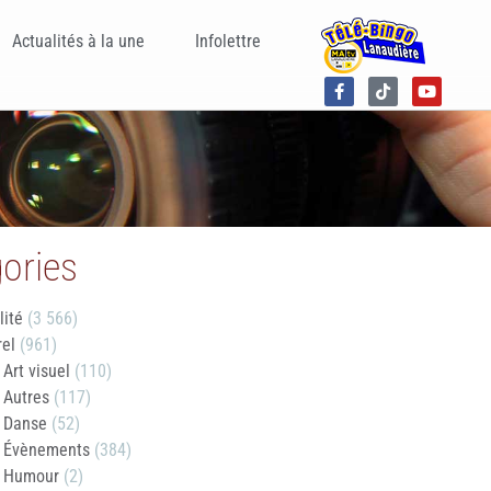
Actualités à la une
Infolettre
ories
lité
(3 566)
rel
(961)
Art visuel
(110)
Autres
(117)
Danse
(52)
Évènements
(384)
Humour
(2)