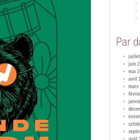
Par d
juille
juin 
mai 
avril
mars
févri
janvi
déce
nove
octob
sept
août 