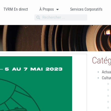
TVRM En direct
À Propos
Services Corporatifs
Catég
Actua
Cultu