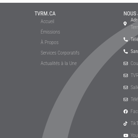
TVRM.CA
NOUS 
Adr
Accueil
Ter
Émissions
Tél
À Propos
San
Services Corporatifs
Actualités à la Une
Cou
TVR
Sal
Tél
Fac
Tik
You