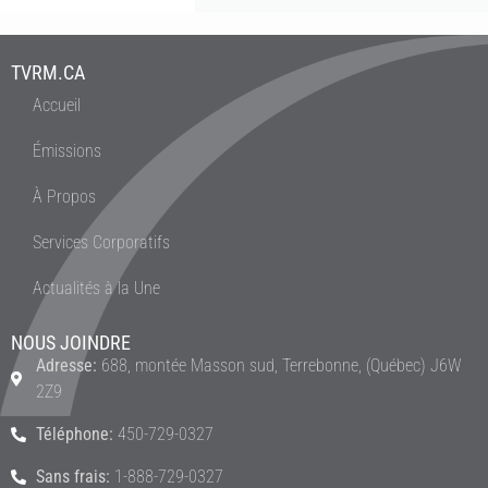
TVRM.CA
Accueil
Émissions
À Propos
Services Corporatifs
Actualités à la Une
NOUS JOINDRE
Adresse:
688, montée Masson sud, Terrebonne, (Québec) J6W
2Z9
Téléphone:
450-729-0327
Sans frais:
1-888-729-0327