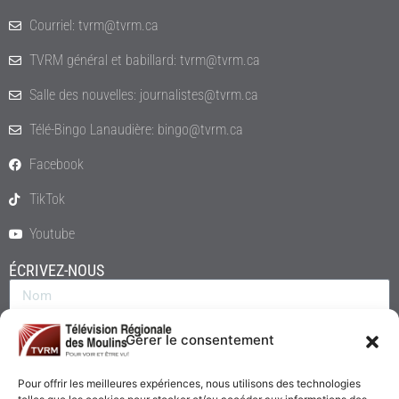
Courriel: tvrm@tvrm.ca
TVRM général et babillard: tvrm@tvrm.ca
Salle des nouvelles: journalistes@tvrm.ca
Télé-Bingo Lanaudière: bingo@tvrm.ca
Facebook
TikTok
Youtube
ÉCRIVEZ-NOUS
Gérer le consentement
Pour offrir les meilleures expériences, nous utilisons des technologies