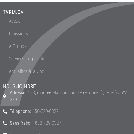
TVRM.CA
Accueil
Émissions
À Propos
Services Corporatifs
Actualités à la Une
NOUS JOINDRE
Adresse:
688, montée Masson sud, Terrebonne, (Québec) J6W
2Z9
Téléphone:
450-729-0327
Sans frais:
1-888-729-0327