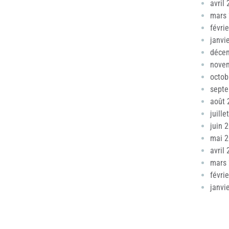
avril
mars
févri
janvi
déce
nove
octob
sept
août 
juille
juin 
mai 
avril
mars
févri
janvi