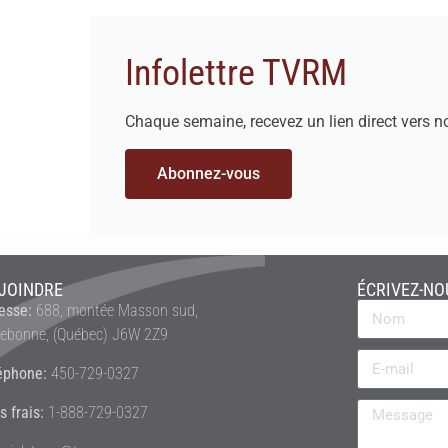
Infolettre TVRM
Chaque semaine, recevez un lien direct vers n
Abonnez-vous
JOINDRE
ÉCRIVEZ-NO
esse:
688, montée Masson sud,
rebonne, (Québec) J6W 2Z9
éphone:
450-729-0327
s frais:
1-888-729-0327