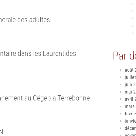
érale des adultes
ntaire dans les Laurentides
Par d
août 
juille
juin 
mai 
ronnement au Cégep à Terrebonne
avril
mars
févri
janvi
déce
ON
nove