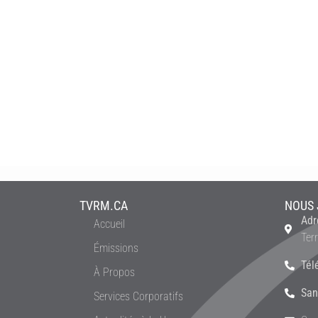
TVRM.CA
NOUS 
Adr
Accueil
Ter
Émissions
Tél
À Propos
San
Services Corporatifs