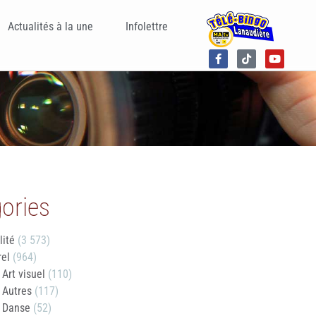
Actualités à la une
Infolettre
ories
lité
(3 573)
rel
(964)
Art visuel
(110)
Autres
(117)
Danse
(52)