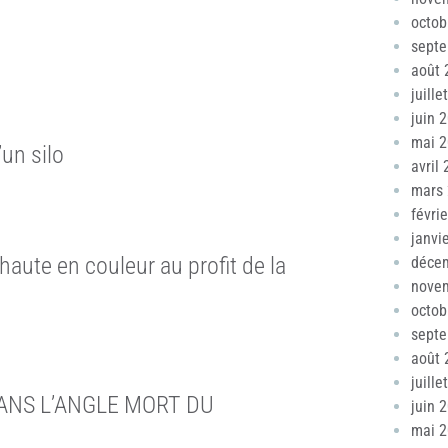
octob
sept
août 
juille
juin 
mai 
’un silo
avril
mars
févri
janvi
haute en couleur au profit de la
déce
nove
octob
sept
août 
juille
ANS L’ANGLE MORT DU
juin 
mai 