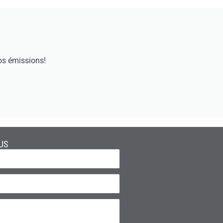
os émissions!
US