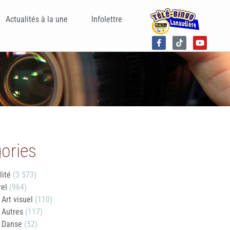
Actualités à la une
Infolettre
ories
lité
(3 573)
rel
(964)
Art visuel
(110)
Autres
(117)
Danse
(52)