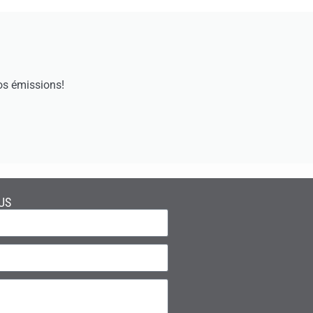
os émissions!
US