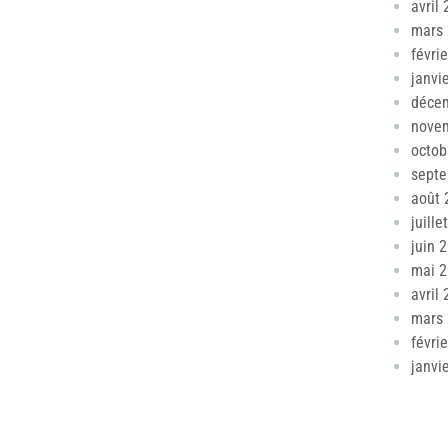
avril
mars
févri
janvi
déce
nove
octob
sept
août 
juille
juin 
mai 
avril
mars
févri
janvi