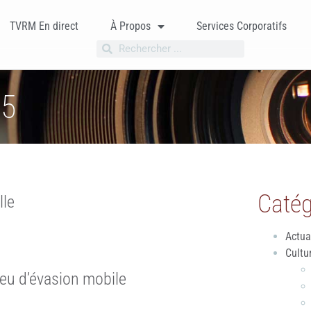
TVRM En direct
À Propos
Services Corporatifs
25
Catég
lle
Actua
Cultu
jeu d’évasion mobile