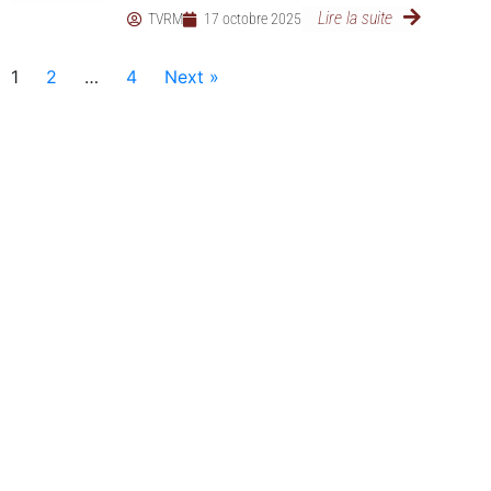
Lire la suite
TVRM
17 octobre 2025
1
2
…
4
Next »