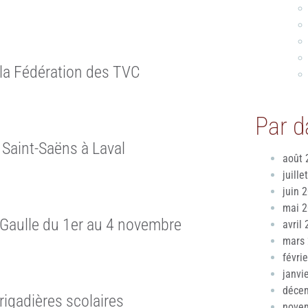
 la Fédération des TVC
Par d
 Saint-Saëns à Laval
août 
juille
juin 
mai 
 Gaulle du 1er au 4 novembre
avril
mars
févri
janvi
déce
igadières scolaires
nove