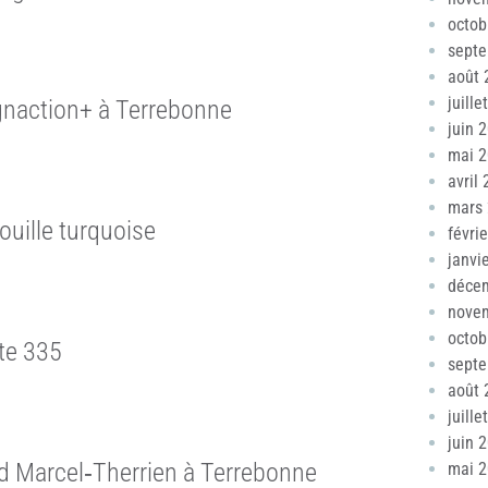
octob
sept
août 
juille
ignaction+ à Terrebonne
juin 
mai 
avril
mars
ouille turquoise
févri
janvi
déce
nove
octob
ute 335
sept
août 
juille
juin 
d Marcel‑Therrien à Terrebonne
mai 