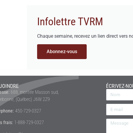
Infolettre TVRM
Chaque semaine, recevez un lien direct vers n
Abonnez-vous
JOINDRE
ÉCRIVEZ-NO
esse:
688, montée Masson sud,
rebonne, (Québec) J6W 2Z9
éphone:
450-729-0327
s frais:
1-888-729-0327