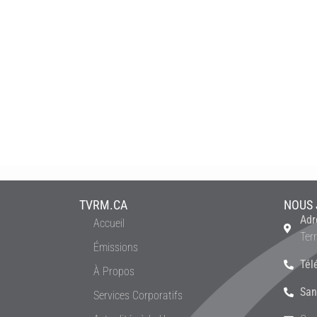
TVRM.CA
NOUS 
Adr
Accueil
Ter
Émissions
Tél
À Propos
San
Services Corporatifs