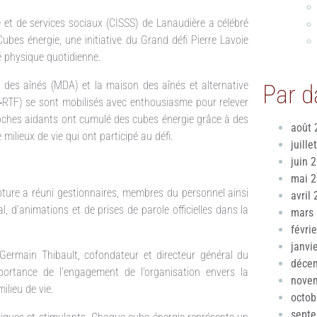
é et de services sociaux (CISSS) de Lanaudière a célébré
Cubes énergie, une initiative du Grand défi Pierre Lavoie
té physique quotidienne.
 des aînés (MDA) et la maison des aînés et alternative
Par d
RI‑RTF) se sont mobilisés avec enthousiasme pour relever
proches aidants ont cumulé des cubes énergie grâce à des
août 
milieux de vie qui ont participé au défi.
juille
juin 
mai 
ôture a réuni gestionnaires, membres du personnel ainsi
avril
, d’animations et de prises de parole officielles dans la
mars
févri
janvi
Germain Thibault, cofondateur et directeur général du
déce
portance de l’engagement de l’organisation envers la
nove
ilieu de vie.
octob
sept