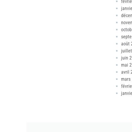
févri
janvi
déce
nove
octob
sept
août 
juille
juin 
mai 
avril
mars
févri
janvi