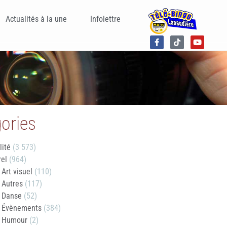
Actualités à la une
Infolettre
ories
lité
(3 573)
rel
(964)
Art visuel
(110)
Autres
(117)
Danse
(52)
Évènements
(384)
Humour
(2)