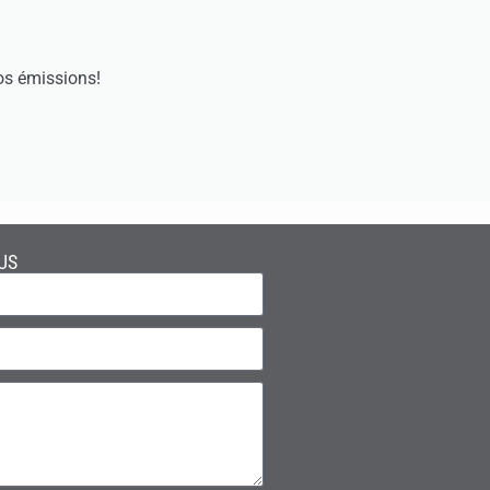
os émissions!
US