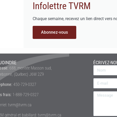
Infolettre TVRM
Chaque semaine, recevez un lien direct vers n
Abonnez-vous
JOINDRE
ÉCRIVEZ-NO
esse:
688, montée Masson sud,
rebonne, (Québec) J6W 2Z9
éphone:
450-729-0327
s frais:
1-888-729-0327
rriel: tvrm@tvrm.ca
M général et babillard: tvrm@tvrm.ca