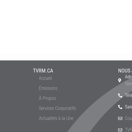
TVRM.CA
NOUS 
Adr
Accueil
Ter
Émissions
Tél
À Propos
San
Services Corporatifs
Actualités à la Une
Cou
TVR