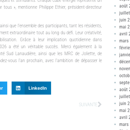
miques et stimulants. Chaque cube énergie représente un
août 
 tous », mentionne Philippe Ethier, président-directeur
juille
juin 
nsi que l’ensemble des participants, tant les résidents,
mai 
nt extraordinaire tout au long du défi. Leur créativité,
avril
lisation. Grâce à leur implication quotidienne dans
mars
n 2026 a été un véritable succès. Merci également à la
févri
té Sud Lanaudière, ainsi que les MRC de Joliette, de
janvi
ez-vous l’an prochain, avec l’ambition de dépasser le
déce
nove
octob
sept
er
LinkedIn
août 
juille
juin 
SUIVANTE
mai 
avril
mars