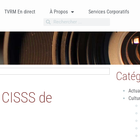
TVRM En direct
À Propos
Services Corporatifs
Catég
Actua
u CISSS de
Cultu