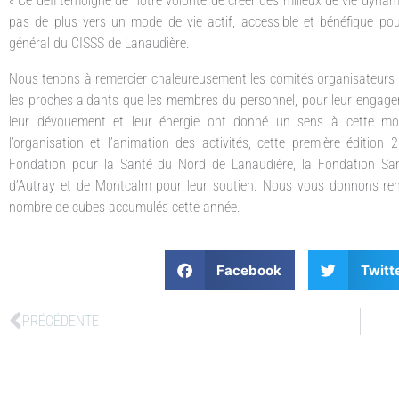
« Ce défi témoigne de notre volonté de créer des milieux de vie dyna
pas de plus vers un mode de vie actif, accessible et bénéfique pour
général du CISSS de Lanaudière.
Nous tenons à remercier chaleureusement les comités organisateurs ai
les proches aidants que les membres du personnel, pour leur engageme
leur dévouement et leur énergie ont donné un sens à cette mobi
l’organisation et l’animation des activités, cette première éditio
Fondation pour la Santé du Nord de Lanaudière, la Fondation San
d’Autray et de Montcalm pour leur soutien. Nous vous donnons rend
nombre de cubes accumulés cette année.
Facebook
Twitt
PRÉCÉDENTE