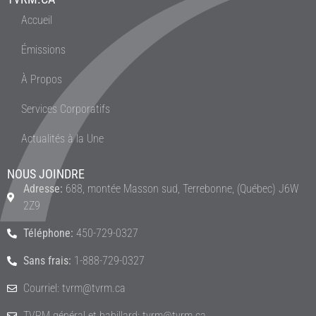
Accueil
Émissions
À Propos
Services Corporatifs
Actualités à la Une
NOUS JOINDRE
Adresse:
688, montée Masson sud, Terrebonne, (Québec) J6W
2Z9
Téléphone:
450-729-0327
Sans frais:
1-888-729-0327
Courriel: tvrm@tvrm.ca
TVRM général et babillard: tvrm@tvrm.ca