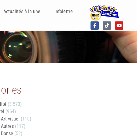
Actualités à la une
Infolettre
ories
lité
(3 573)
rel
(964)
Art visuel
(110)
Autres
(117)
Danse
(52)