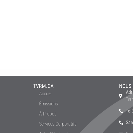
TVRM.CA
NOUS 
Adr
Accueil
Ter
Émissions
Tél
À Propos
San
Services Corporatifs