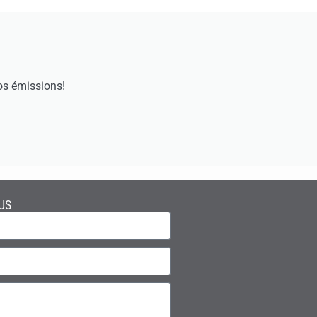
os émissions!
US