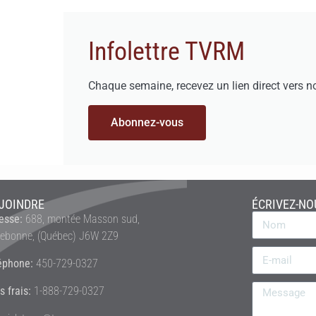
Infolettre TVRM
Chaque semaine, recevez un lien direct vers n
Abonnez-vous
JOINDRE
ÉCRIVEZ-NO
esse:
688, montée Masson sud,
rebonne, (Québec) J6W 2Z9
éphone:
450-729-0327
s frais:
1-888-729-0327