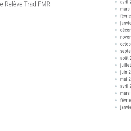
avril
ce Relève Trad FMR
mars
févri
janvi
déce
nove
octob
sept
août 
juille
juin 
mai 
avril
mars
févri
janvi