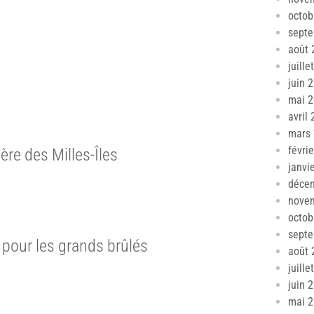
octob
sept
août 
juille
juin 
mai 
avril
mars
févri
ère des Milles-Îles
janvi
déce
nove
octob
sept
pour les grands brûlés
août 
juille
juin 
mai 