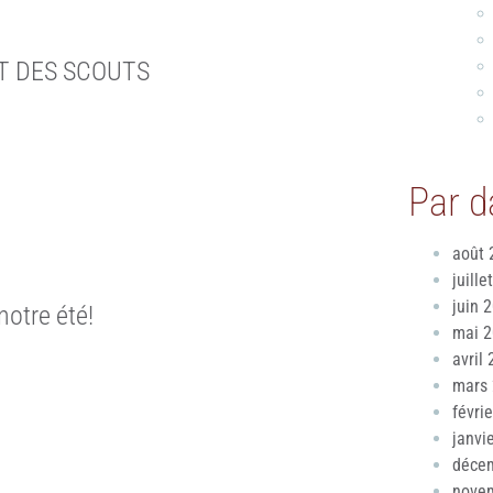
T DES SCOUTS
Par d
août 
juille
juin 
notre été!
mai 
avril
mars
févri
janvi
déce
nove