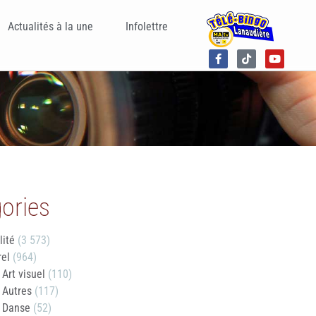
Actualités à la une
Infolettre
ories
lité
(3 573)
rel
(964)
Art visuel
(110)
Autres
(117)
Danse
(52)