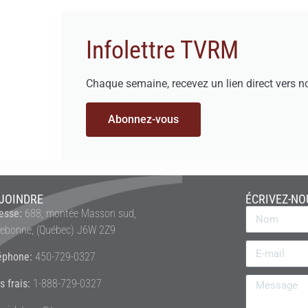
Infolettre TVRM
Chaque semaine, recevez un lien direct vers n
Abonnez-vous
JOINDRE
ÉCRIVEZ-NO
esse:
688, montée Masson sud,
rebonne, (Québec) J6W 2Z9
éphone:
450-729-0327
s frais:
1-888-729-0327