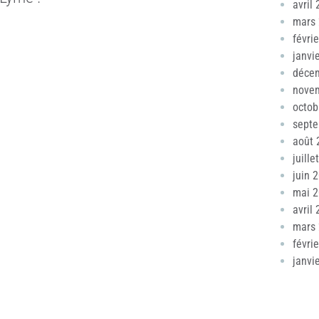
avril
mars
févri
janvi
déce
nove
octob
sept
août 
juille
juin 
mai 
avril
mars
févri
janvi