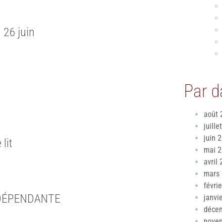
 26 juin
Par d
août 
juille
juin 
lit
mai 
avril
mars
févri
NDÉPENDANTE
janvi
déce
nove