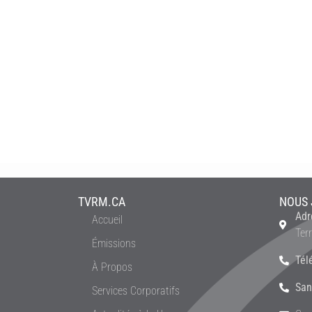
TVRM.CA
NOUS 
Adr
Accueil
Ter
Émissions
Tél
À Propos
San
Services Corporatifs