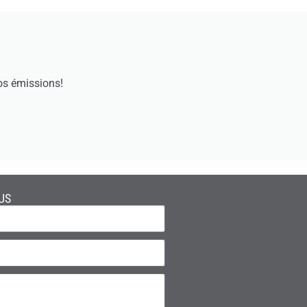
os émissions!
US