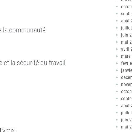
octob
sept
août 
juille
e la communauté
juin 
mai 
avril
mars
é et la sécurité du travail
févri
janvi
déce
nove
octob
sept
août 
juille
juin 
mai 
Lyme !