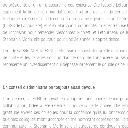
de présidente et un an à assurer la coprésidence. Dre Isabelle Léto
également la fin de son mandat après huit ans au sein du conseil d
Rhéaume, directrice à la Direction du programme jeunesse au Centre
(CISSS de Lanaudière), et Alex Marchand, cofondateur de l’entreprise R
de l’occasion pour remercier Mesdames Nicoletti et Létourneau de le
Stéphanie Morin, elle poursuit pour une 2e année la coprésidence.
Lors de sa 34e AGA, la FSNL a été ravie de constater qu’elle a alloué
de santé et les services sociaux dans le nord de Lanaudière, au sei
représente un investissement qui dépasse largement le double de celui
Un conseil d’administration toujours aussi dévoué
L’an dernier, la FSNL innovait en adoptant une coprésidence pour l
collaboration, l’idée a été retenue à nouveau cette année. Dre Mar
gratitude envers ses collègues pour la confiance qu’ils lui ont témo
que mes collègues m’ont accordée en me nommant coprésidente. Je su
communauté. ». Stéphanie Morin se dit heureuse de continuer à occu