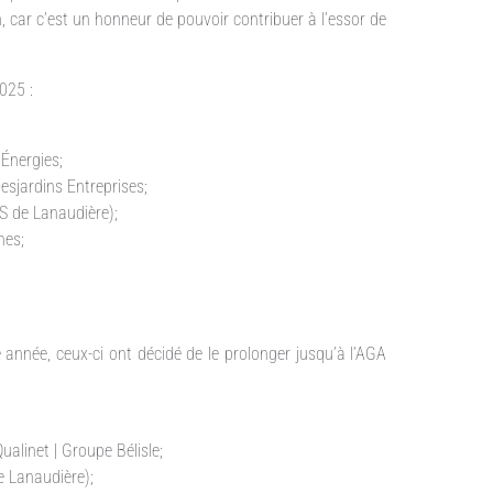
car c’est un honneur de pouvoir contribuer à l’essor de
025 :
Énergies;
sjardins Entreprises;
S de Lanaudière);
nes;
 année, ceux-ci ont décidé de le prolonger jusqu’à l’AGA
alinet | Groupe Bélisle;
e Lanaudière);