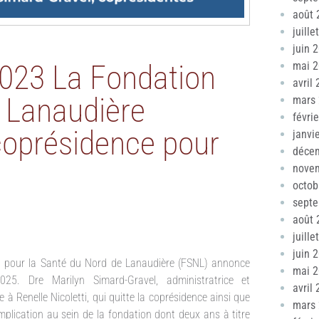
août 
juille
juin 
2023 La Fondation
mai 
avril
e Lanaudière
mars
févri
 coprésidence pour
janvi
déce
nove
octob
sept
août 
juille
juin 
on pour la Santé du Nord de Lanaudière (FSNL) annonce
mai 
25. Dre Marilyn Simard-Gravel, administratrice et
avril
à Renelle Nicoletti, qui quitte la coprésidence ainsi que
mars
implication au sein de la fondation dont deux ans à titre