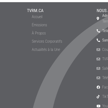
TVRM.CA
NOUS 
Adr
Accueil
Ter
Émissions
Tél
À Propos
San
Services Corporatifs
Actualités à la Une
Cou
TVR
Sal
Tél
Fac
Tik
You