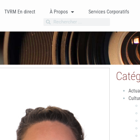
TVRM En direct
À Propos
Services Corporatifs
Catég
Actua
Cultu