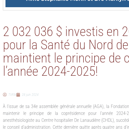
2 032 036 $ investis en 
pour la Santé du Nord d
maintient le principe de
l’année 2024-2025!
TVRM
28 juin 2024
À l’issue de sa 34e assemblée générale annuelle (AGA), la Fondati
maintenir le principe de la coprésidence pour l’année 2024-20
anesthésiologiste au Centre hospitalier De Lanaudière (CHDL), succède 
le conseil d’administration. Cette dernière quitte après quatre ans d’