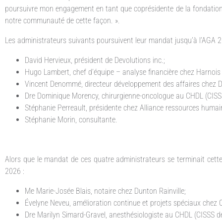
poursuivre mon engagement en tant que coprésidente de la fondation, 
notre communauté de cette façon. ».
Les administrateurs suivants poursuivent leur mandat jusqu’à l’AGA 2
David Hervieux, président de Devolutions inc.;
Hugo Lambert, chef d’équipe – analyse financière chez Harnois 
Vincent Denommé, directeur développement des affaires chez De
Dre Dominique Morency, chirurgienne-oncologue au CHDL (CISS
Stéphanie Perreault, présidente chez Alliance ressources humai
Stéphanie Morin, consultante.
Alors que le mandat de ces quatre administrateurs se terminait cette
2026 :
Me Marie-Josée Blais, notaire chez Dunton Rainville;
Évelyne Neveu, amélioration continue et projets spéciaux chez Qu
Dre Marilyn Simard-Gravel, anesthésiologiste au CHDL (CISSS d