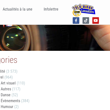
Actualités à la une
Infolettre
ories
lité
(3 573)
rel
(964)
Art visuel
(110)
Autres
(117)
Danse
(52)
Évènements
(384)
Humour
(2)