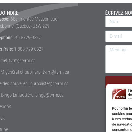
JOINDRE
ÉCRIVEZ-NO
esse:
688, montée Masson sud,
rebonne, (Québec) J6W 2Z9
éphone:
450-729-0327
s frais:
1-888-729-0327
rriel: tvrm@tvrm.ca
M général et babillard: tvrm@tvrm.ca
le des nouvelles: journalistes@tvrm.ca
é-Bingo Lanaudière: bingo@tvrm.ca
ebook
Pour offrir 
cookies pour
Tok
à ces techn
de navigatio
tube
consentement