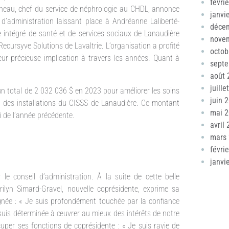
févri
urneau, chef du service de néphrologie au CHDL, annonce
janvi
’administration laissant place à Andréanne Laliberté-
déce
 intégré de santé et de services sociaux de Lanaudière
nove
ecursyve Solutions de Lavaltrie. L’organisation a profité
octob
ur précieuse implication à travers les années. Quant à
sept
août 
juille
 un total de 2 032 036 $ en 2023 pour améliorer les soins
juin 
n des installations du CISSS de Lanaudière. Ce montant
mai 
 de l’année précédente.
avril
mars
févri
janvi
e conseil d’administration. À la suite de cette belle
ilyn Simard-Gravel, nouvelle coprésidente, exprime sa
ignée : « Je suis profondément touchée par la confiance
is déterminée à œuvrer au mieux des intérêts de notre
per ses fonctions de coprésidente : « Je suis ravie de