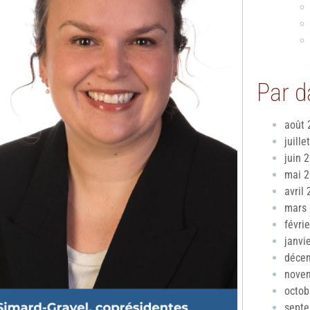
Par d
août 
juille
juin 
mai 
avril
mars
févri
janvi
déce
nove
octob
sept