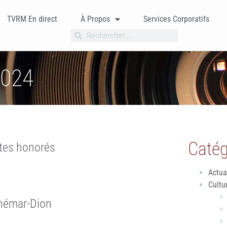
TVRM En direct
À Propos
Services Corporatifs
2024
Catég
tes honorés
Actua
Cultu
dhémar-Dion