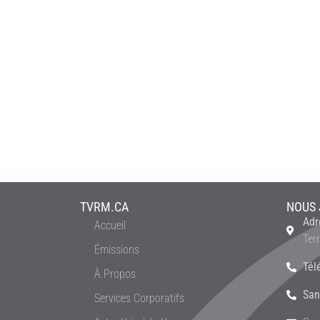
TVRM.CA
NOUS 
Adr
Accueil
Ter
Émissions
Tél
À Propos
San
Services Corporatifs