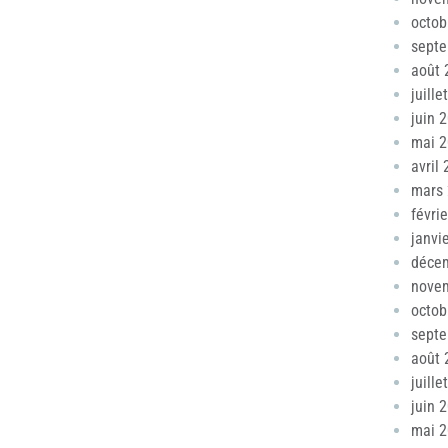
octob
sept
août 
juille
juin 
mai 
avril
mars
févri
janvi
déce
nove
octob
sept
août 
juille
juin 
mai 