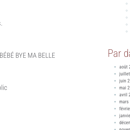
.
Par d
 BÉBÉ BYE MA BELLE
août 
juille
juin 
lic
mai 
avril
mars
févri
janvi
déce
nove