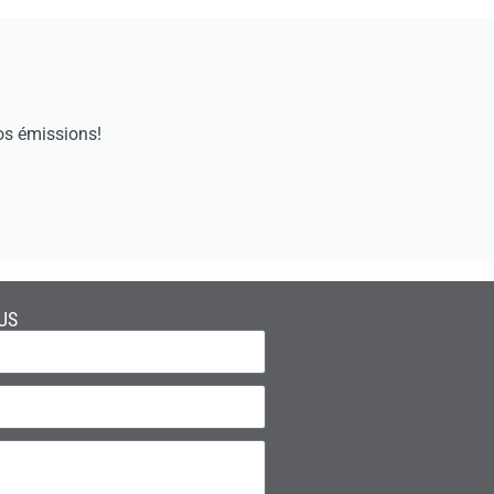
os émissions!
US