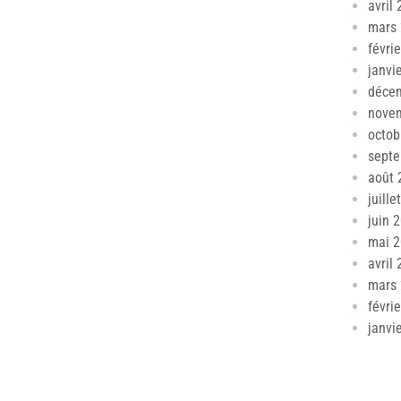
avril
mars
févri
janvi
déce
nove
octob
sept
août 
juille
juin 
mai 
avril
mars
févri
janvi