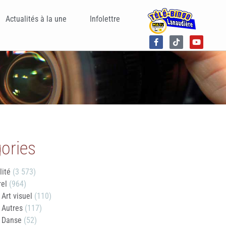
Actualités à la une
Infolettre
ories
lité
(3 573)
rel
(964)
Art visuel
(110)
Autres
(117)
Danse
(52)