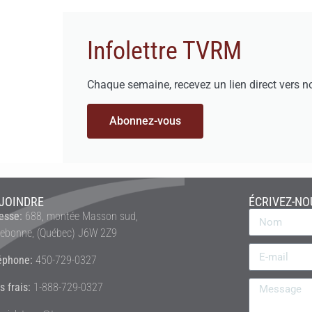
Infolettre TVRM
Chaque semaine, recevez un lien direct vers n
Abonnez-vous
JOINDRE
ÉCRIVEZ-NO
esse:
688, montée Masson sud,
rebonne, (Québec) J6W 2Z9
éphone:
450-729-0327
s frais:
1-888-729-0327