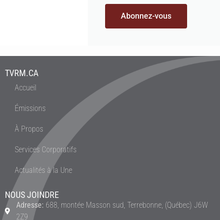
Abonnez-vous
TVRM.CA
Accueil
Émissions
À Propos
Services Corporatifs
Actualités à la Une
NOUS JOINDRE
Adresse:
688, montée Masson sud, Terrebonne, (Québec) J6W
2Z9