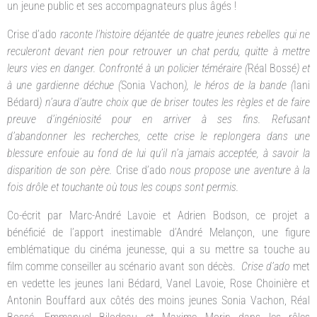
un jeune public et ses accompagnateurs plus âgés !
Crise d’ado
raconte l’histoire déjantée de quatre jeunes rebelles qui ne
reculeront devant rien pour retrouver un chat perdu, quitte à mettre
leurs vies en danger. Confronté à un policier téméraire (
Réal Bossé
) et
à une gardienne déchue (
Sonia Vachon
), le héros de la bande (
Iani
Bédard
) n’aura d’autre choix que de briser toutes les règles et de faire
preuve d’ingéniosité pour en arriver à ses fins. Refusant
d’abandonner les recherches, cette crise le replongera dans une
blessure enfouie au fond de lui qu’il n’a jamais acceptée, à savoir la
disparition de son père.
Crise d’ado
nous propose une aventure à la
fois drôle et touchante où tous les coups sont permis.
Co-écrit par Marc-André Lavoie et Adrien Bodson, ce projet a
bénéficié de l’apport inestimable d’André Melançon, une figure
emblématique du cinéma jeunesse, qui a su mettre sa touche au
film comme conseiller au scénario avant son décès.
Crise d’ado
met
en vedette les jeunes Iani Bédard, Vanel Lavoie, Rose Choinière et
Antonin Bouffard aux côtés des moins jeunes Sonia Vachon, Réal