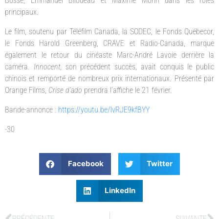
Bossé, Emmanuel Bilodeau et Maxime Morin dans les rôles
principaux.
Le film, soutenu par Téléfilm Canada, la SODEC, le Fonds Québecor,
le Fonds Harold Greenberg, CRAVE et Radio-Canada, marque
également le retour du cinéaste Marc-André Lavoie derrière la
caméra.
Innocent
, son précédent succès, avait conquis le public
chinois et remporté de nombreux prix internationaux. Présenté par
Orange Films,
Crise d’ado
prendra l’affiche le 21 février.
Bande-annonce :
https://youtu.be/lvRJE9kfBYY
-30
Facebook
Twitter
LinkedIn
PRÉCÉDENTE
SUIVANTE