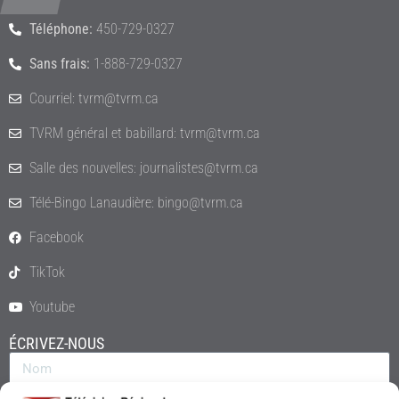
Téléphone:
450-729-0327
Sans frais:
1-888-729-0327
Courriel: tvrm@tvrm.ca
TVRM général et babillard: tvrm@tvrm.ca
Salle des nouvelles: journalistes@tvrm.ca
Télé-Bingo Lanaudière: bingo@tvrm.ca
Facebook
TikTok
Youtube
ÉCRIVEZ-NOUS