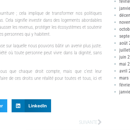
févri
janvi
ourriture ; cela implique de transformer nos politiques
déce
. Cela signifie investir dans des logements abordables
nove
hausser les revenus, protéger les écosystèmes et soutenir
octob
es personnes qui y habitent.
sept
août 
ase sur laquelle nous pouvons bâtir un avenir plus juste.
juille
ciété où toute personne peut vivre dans la dignité, sans
juin 
mai 
avril
-nous que chaque droit compte, mais que c’est leur
mars
ire de ces droits une réalité pour toutes et tous, ici et
févri
janvi
er
LinkedIn
SUIVANTE