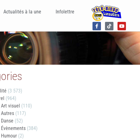
Actualités à la une
Infolettre
ories
lité
(3 573)
rel
(964)
Art visuel
(110)
Autres
(117)
Danse
(52)
Évènements
(384)
Humour
(2)