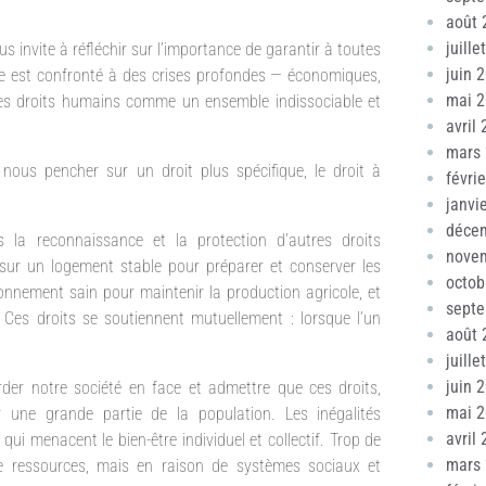
août 
juille
s invite à réfléchir sur l’importance de garantir à toutes
juin 
de est confronté à des crises profondes — économiques,
mai 
 les droits humains comme un ensemble indissociable et
avril
mars
 nous pencher sur un droit plus spécifique, le droit à
févri
janvi
déce
s la reconnaissance et la protection d’autres droits
nove
sur un logement stable pour préparer et conserver les
octob
onnement sain pour maintenir la production agricole, et
sept
 Ces droits se soutiennent mutuellement : lorsque l’un
août 
juille
juin 
rder notre société en face et admettre que ces droits,
mai 
 une grande partie de la population. Les inégalités
avril
ui menacent le bien-être individuel et collectif. Trop de
mars
de ressources, mais en raison de systèmes sociaux et