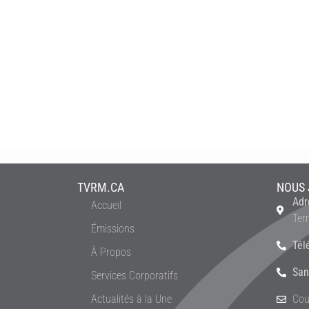
TVRM.CA
NOUS 
Adr
Accueil
Ter
Émissions
Tél
À Propos
San
Services Corporatifs
Actualités à la Une
Cou