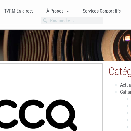
TVRM En direct
À Propos
Services Corporatifs
Catég
Actua
Cultu