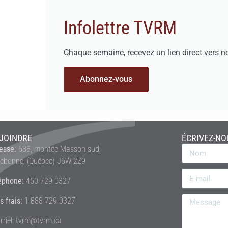
Infolettre TVRM
Chaque semaine, recevez un lien direct vers n
Abonnez-vous
JOINDRE
ÉCRIVEZ-NO
esse:
688, montée Masson sud,
rebonne, (Québec) J6W 2Z9
éphone:
450-729-0327
s frais:
1-888-729-0327
rriel: tvrm@tvrm.ca