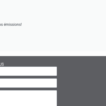
os émissions!
US