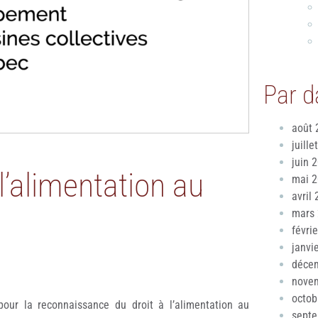
Par d
août 
juille
juin 
l’alimentation au
mai 
avril
mars
févri
janvi
déce
nove
octob
our la reconnaissance du droit à l’alimentation au
sept