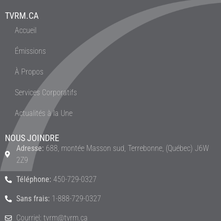
TVRM.CA
Accueil
Émissions
À Propos
Services Corporatifs
Actualités à la Une
NOUS JOINDRE
Adresse:
688, montée Masson sud, Terrebonne, (Québec) J6W
2Z9
Téléphone:
450-729-0327
Sans frais:
1-888-729-0327
Courriel: tvrm@tvrm.ca