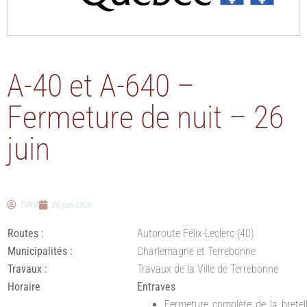
A-40 et A-640 –
Fermeture de nuit – 26
juin
TVRM
26 juin 2026
Routes :
Autoroute Félix-Leclerc (40)
Municipalités :
Charlemagne et Terrebonne
Travaux :
Travaux de la Ville de Terrebonne
Horaire
Entraves
Fermeture complète de la bretell