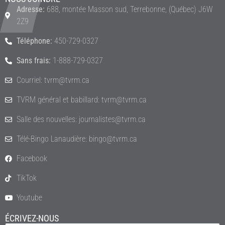
Adresse:
688, montée Masson sud, Terrebonne, (Québec) J6W
2Z9
Téléphone:
450-729-0327
Sans frais:
1-888-729-0327
Courriel: tvrm@tvrm.ca
TVRM général et babillard: tvrm@tvrm.ca
Salle des nouvelles: journalistes@tvrm.ca
Télé-Bingo Lanaudière: bingo@tvrm.ca
Facebook
TikTok
Youtube
ÉCRIVEZ-NOUS