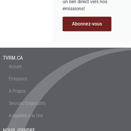
un lien direct vers nos
émissions!
Abonnez-vous
TVRM.CA
Accueil
Émissions
À Propos
Services Corporatifs
Actualités à la Une
NOUS JOINDRE