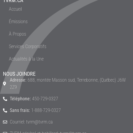
TVRM.CA
Accueil
Émissions
À Propos
Services Corporatifs
Actualités à la Une
NOUS JOINDRE
Adresse:
688, montée Masson sud, Terrebonne, (Québec) J6W
2Z9
Téléphone:
450-729-0327
Sans frais:
1-888-729-0327
Courriel: tvrm@tvrm.ca