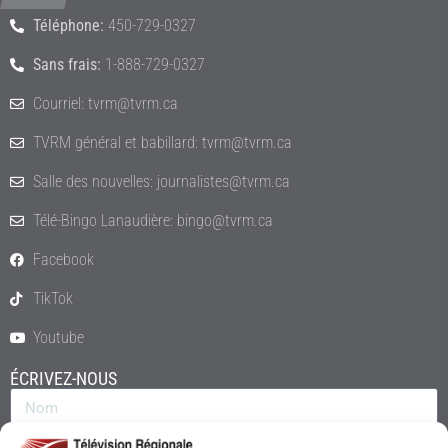
Téléphone:
450-729-0327
Sans frais:
1-888-729-0327
Courriel: tvrm@tvrm.ca
TVRM général et babillard: tvrm@tvrm.ca
Salle des nouvelles: journalistes@tvrm.ca
Télé-Bingo Lanaudière: bingo@tvrm.ca
Facebook
TikTok
Youtube
ÉCRIVEZ-NOUS