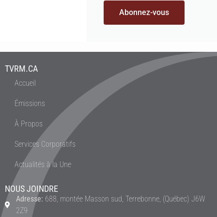
Abonnez-vous
TVRM.CA
Accueil
Émissions
À Propos
Services Corporatifs
Actualités à la Une
NOUS JOINDRE
Adresse:
688, montée Masson sud, Terrebonne, (Québec) J6W
2Z9