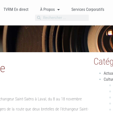
TVRM En direct
À Propos
Services Corporatifs
Catég
re
Actua
Cultu
’échangeur Saint-Saëns à Laval, du 8 au 18 novembre
gers de la route que deux bretelles de l’échangeur Saint-