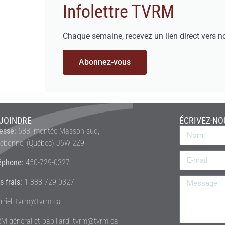
Infolettre TVRM
Chaque semaine, recevez un lien direct vers n
Abonnez-vous
JOINDRE
ÉCRIVEZ-NO
esse:
688, montée Masson sud,
rebonne, (Québec) J6W 2Z9
éphone:
450-729-0327
s frais:
1-888-729-0327
rriel: tvrm@tvrm.ca
M général et babillard: tvrm@tvrm.ca