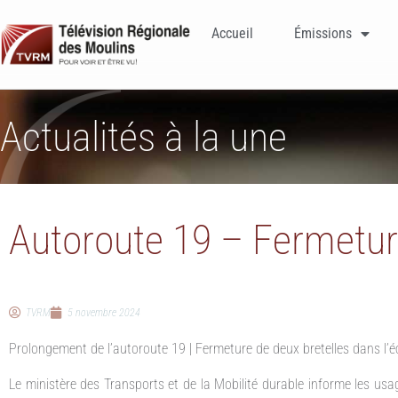
Accueil
Émissions
Actualités à la une
Autoroute 19 – Fermetu
TVRM
5 novembre 2024
Prolongement de l’autoroute 19 | Fermeture de deux bretelles dans l
Le ministère des Transports et de la Mobilité durable informe les usa