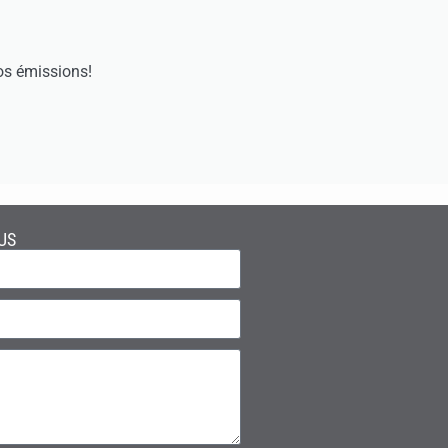
os émissions!
US