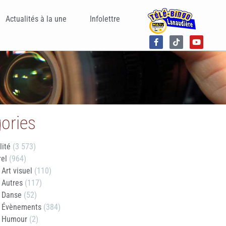
Actualités à la une
Infolettre
ories
lité
(3 573)
rel
(964)
Art visuel
(110)
Autres
(117)
Danse
(52)
Évènements
(384)
Humour
(2)