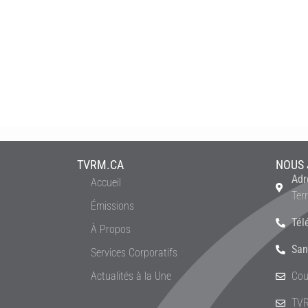
TVRM.CA
NOUS 
Adr
Accueil
Ter
Émissions
Tél
À Propos
San
Services Corporatifs
Actualités à la Une
Cou
TVR