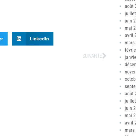
août 
juille
juin 
mai 
avril
er
LinkedIn
mars
févri
SUIVANTE
janvi
déce
nove
octob
sept
août 
juille
juin 
mai 
avril
mars