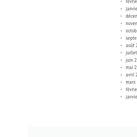
févri
janvi
déce
nove
octob
sept
août 
juille
juin 
mai 
avril
mars
févri
janvi