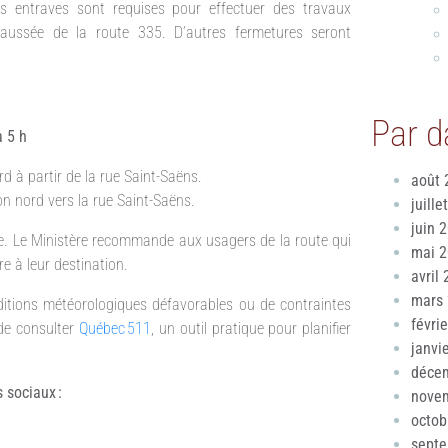
 entraves sont requises pour effectuer des travaux
chaussée de la route 335. D’autres fermetures seront
Par d
à 5 h
rd à partir de la rue Saint-Saëns.
août 
on nord vers la rue Saint-Saëns.
juille
juin 
re. Le Ministère recommande aux usagers de la route qui
mai 
e à leur destination.
avril
mars
ditions météorologiques défavorables ou de contraintes
févri
 de consulter
Québec 511
, un outil pratique pour planifier
janvi
déce
 sociaux :
nove
octob
sept