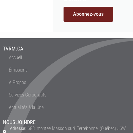
Abonnez-vous
TVRM.CA
Accueil
Émissions
À Propos
Services Corporatifs
Actualités à la Une
NOUS JOINDRE
Adresse:
688, montée Masson sud, Terrebonne, (Québec) J6W