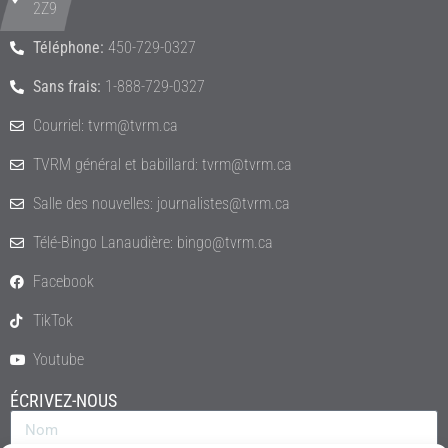
2Z9
Téléphone:
450-729-0327
Sans frais:
1-888-729-0327
Courriel: tvrm@tvrm.ca
TVRM général et babillard: tvrm@tvrm.ca
Salle des nouvelles: journalistes@tvrm.ca
Télé-Bingo Lanaudière: bingo@tvrm.ca
Facebook
TikTok
Youtube
ÉCRIVEZ-NOUS