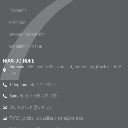
Émissions
À Propos
Services Corporatifs
Actualités à la Une
NOUS JOINDRE
Adresse:
688, montée Masson sud, Terrebonne, (Québec) J6W
2Z9
Téléphone:
450-729-0327
Sans frais:
1-888-729-0327
Courriel: tvrm@tvrm.ca
TVRM général et babillard: tvrm@tvrm.ca