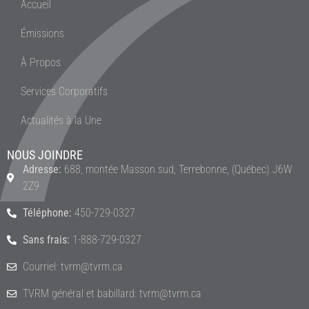
Accueil
Émissions
À Propos
Services Corporatifs
Actualités à la Une
NOUS JOINDRE
Adresse:
688, montée Masson sud, Terrebonne, (Québec) J6W
2Z9
Téléphone:
450-729-0327
Sans frais:
1-888-729-0327
Courriel: tvrm@tvrm.ca
TVRM général et babillard: tvrm@tvrm.ca