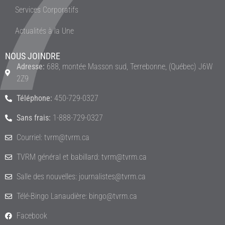
Services Corporatifs
Actualités à la Une
NOUS JOINDRE
Adresse:
688, montée Masson sud, Terrebonne, (Québec) J6W
2Z9
Téléphone:
450-729-0327
Sans frais:
1-888-729-0327
Courriel: tvrm@tvrm.ca
TVRM général et babillard: tvrm@tvrm.ca
Salle des nouvelles: journalistes@tvrm.ca
Télé-Bingo Lanaudière: bingo@tvrm.ca
Facebook