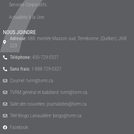
Services Corporatifs
Actualités à la Une
NOUS JOINDRE
Adresse:
688, montée Masson sud, Terrebonne, (Québec) J6W
2Z9
Téléphone:
450-729-0327
Sans frais:
1-888-729-0327
Courriel: tvrm@tvrm.ca
TVRM général et babillard: tvrm@tvrm.ca
Salle des nouvelles: journalistes@tvrm.ca
Télé-Bingo Lanaudière: bingo@tvrm.ca
Facebook