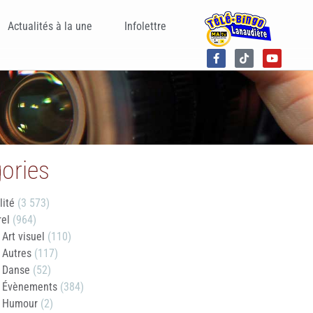
Actualités à la une
Infolettre
ories
lité
(3 573)
rel
(964)
Art visuel
(110)
Autres
(117)
Danse
(52)
Évènements
(384)
Humour
(2)