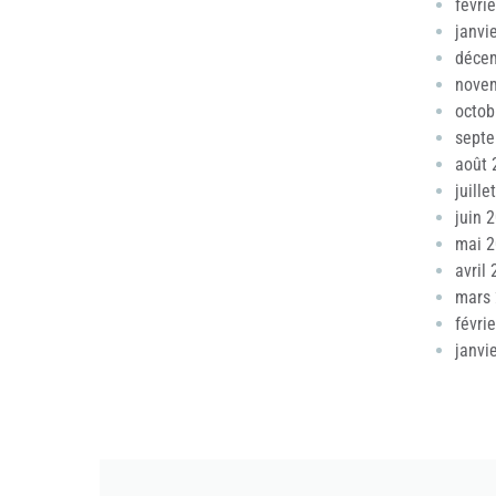
févri
janvi
déce
nove
octob
sept
août 
juille
juin 
mai 
avril
mars
févri
janvi