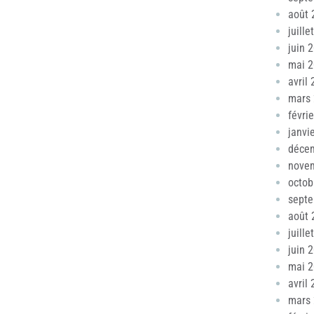
août 
juille
juin 
mai 
avril
mars
févri
janvi
déce
nove
octob
sept
août 
juille
juin 
mai 
avril
mars