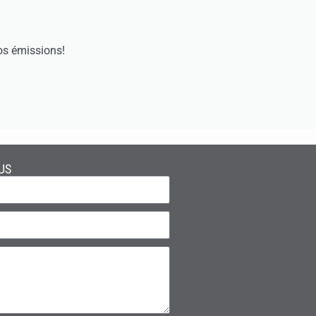
os émissions!
US