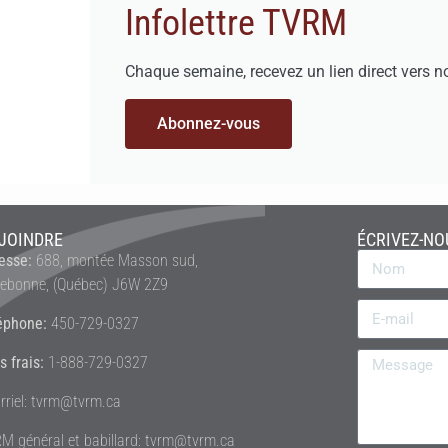
Infolettre TVRM
Chaque semaine, recevez un lien direct vers n
Abonnez-vous
JOINDRE
ÉCRIVEZ-NO
esse:
688, montée Masson sud,
rebonne, (Québec) J6W 2Z9
éphone:
450-729-0327
s frais:
1-888-729-0327
rriel: tvrm@tvrm.ca
M général et babillard: tvrm@tvrm.ca