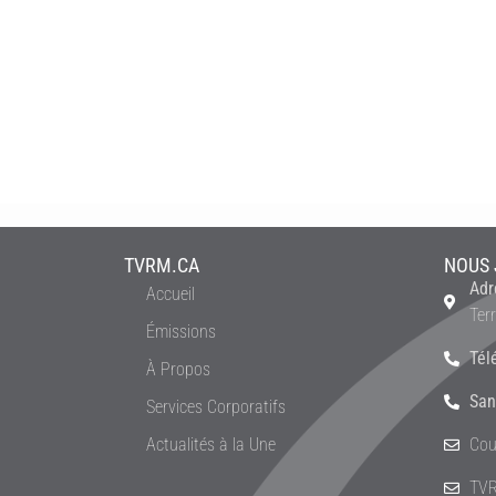
TVRM.CA
NOUS 
Adr
Accueil
Ter
Émissions
Tél
À Propos
San
Services Corporatifs
Actualités à la Une
Cou
TVR