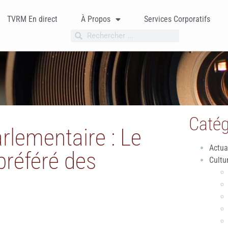
TVRM En direct
À Propos
Services Corporatifs
Catég
arlementaire : Le
Actua
 préféré des
Cultu