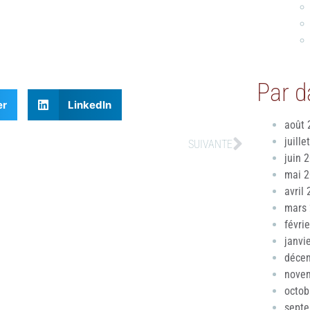
Par d
er
LinkedIn
août 
juille
SUIVANTE
juin 
mai 
avril
mars
févri
janvi
déce
nove
octob
sept