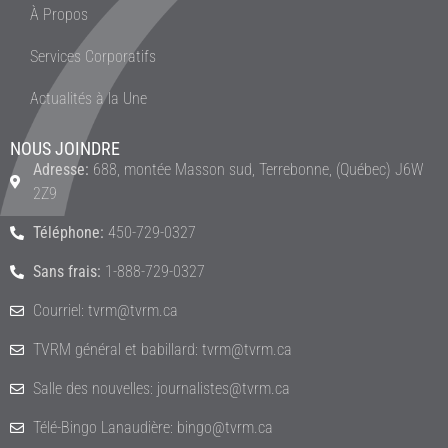
À Propos
Services Corporatifs
Actualités à la Une
NOUS JOINDRE
Adresse:
688, montée Masson sud, Terrebonne, (Québec) J6W
2Z9
Téléphone:
450-729-0327
Sans frais:
1-888-729-0327
Courriel: tvrm@tvrm.ca
TVRM général et babillard: tvrm@tvrm.ca
Salle des nouvelles: journalistes@tvrm.ca
Télé-Bingo Lanaudière: bingo@tvrm.ca