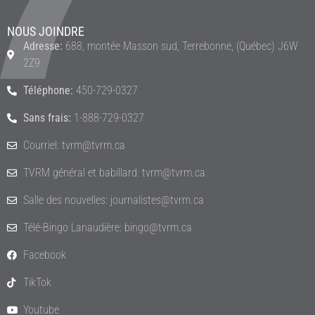
NOUS JOINDRE
Adresse:
688, montée Masson sud, Terrebonne, (Québec) J6W
2Z9
Téléphone:
450-729-0327
Sans frais:
1-888-729-0327
Courriel: tvrm@tvrm.ca
TVRM général et babillard: tvrm@tvrm.ca
Salle des nouvelles: journalistes@tvrm.ca
Télé-Bingo Lanaudière: bingo@tvrm.ca
Facebook
TikTok
Youtube