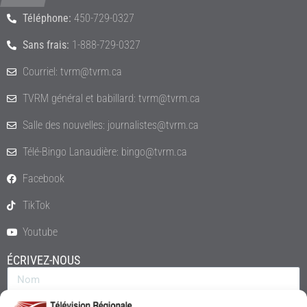
Téléphone:
450-729-0327
Sans frais:
1-888-729-0327
Courriel: tvrm@tvrm.ca
TVRM général et babillard: tvrm@tvrm.ca
Salle des nouvelles: journalistes@tvrm.ca
Télé-Bingo Lanaudière: bingo@tvrm.ca
Facebook
TikTok
Youtube
ÉCRIVEZ-NOUS