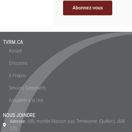
Abonnez-vous
TVRM.CA
Accueil
Émissions
À Propos
Services Corporatifs
Actualités à la Une
NOUS JOINDRE
Adresse:
688, montée Masson sud, Terrebonne, (Québec) J6W
2Z9