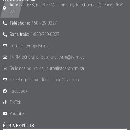
Adresse:
688, montée Masson sud, Terrebonne, (Québec) J6W
2Z9
Téléphone:
450-729-0327
Sans frais:
1-888-729-0327
Courriel: tvrm@tvrm.ca
TVRM général et babillard: tvrm@tvrm.ca
Salle des nouvelles: journalistes@tvrm.ca
Télé-Bingo Lanaudière: bingo@tvrm.ca
Facebook
TikTok
Youtube
ÉCRIVEZ-NOUS