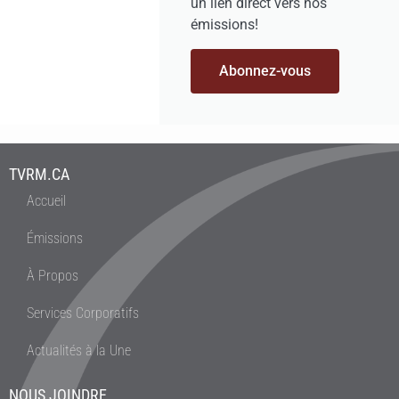
un lien direct vers nos
émissions!
Abonnez-vous
TVRM.CA
Accueil
Émissions
À Propos
Services Corporatifs
Actualités à la Une
NOUS JOINDRE