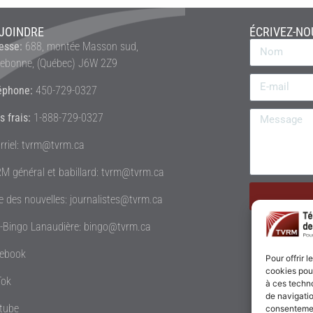
JOINDRE
ÉCRIVEZ-NO
esse:
688, montée Masson sud,
rebonne, (Québec) J6W 2Z9
éphone:
450-729-0327
s frais:
1-888-729-0327
rriel: tvrm@tvrm.ca
M général et babillard: tvrm@tvrm.ca
le des nouvelles: journalistes@tvrm.ca
é-Bingo Lanaudière: bingo@tvrm.ca
ebook
Pour offrir 
cookies pour
Tok
à ces techn
de navigatio
tube
consentement