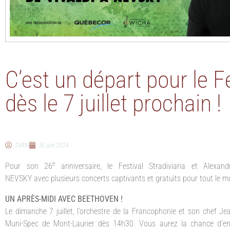
C’est un départ pour le F
dès le 7 juillet prochain !
TVRM
30 juin 2024
e
Pour son 26
anniversaire, le Festival Stradiviaria et Alex
NEVSKY avec plusieurs concerts captivants et gratuits pour tout le mois
UN APRÈS-MIDI AVEC BEETHOVEN !
Le dimanche 7 juillet, l’orchestre de la Francophonie et son chef J
Muni-Spec de Mont-Laurier dès 14h30. Vous aurez la chance d’e