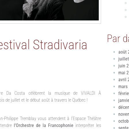
Par d
estival Stradivaria
août 
juille
juin 
mai 
avril
mars
andre Da Costa célèbrent la musique de VIVALDI À
févri
 de juillet et le début août à travers le Québec !
janvi
déce
nove
ean-Philippe Tremblay vous attendent à l’Espace Théâtre
octob
ntendre
l’Orchestre de la Francophonie
interpréter les
sept