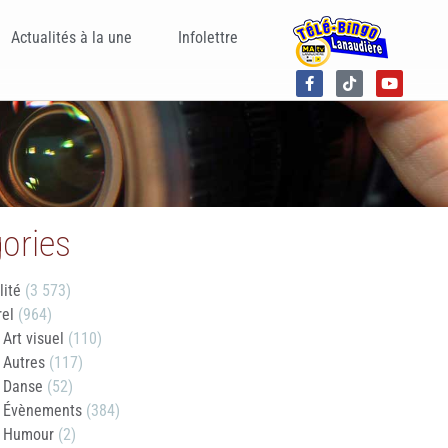
Actualités à la une
Infolettre
ories
lité
(3 573)
rel
(964)
Art visuel
(110)
Autres
(117)
Danse
(52)
Évènements
(384)
Humour
(2)