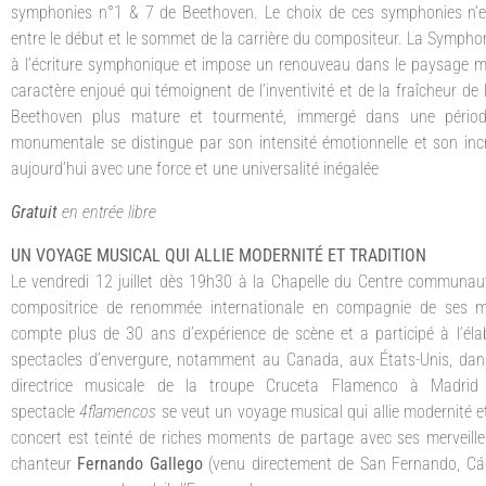
symphonies n°1 & 7 de Beethoven. Le choix de ces symphonies n’es
entre le début et le sommet de la carrière du compositeur. La Symph
à l’écriture symphonique et impose un renouveau dans le paysage mu
caractère enjoué qui témoignent de l’inventivité et de la fraîcheur d
Beethoven plus mature et tourmenté, immergé dans une période 
monumentale se distingue par son intensité émotionnelle et son inc
aujourd’hui avec une force et une universalité inégalée
Gratuit
en entrée libre
UN VOYAGE MUSICAL QUI ALLIE MODERNITÉ ET TRADITION
Le vendredi 12 juillet dès 19h30 à la Chapelle du Centre communaut
compositrice de renommée internationale en compagnie de ses m
compte plus de 30 ans d’expérience de scène et a participé à l’élab
spectacles d’envergure, notamment au Canada, aux États-Unis, dans p
directrice musicale de la troupe Cruceta Flamenco à Madrid
spectacle
4flamencos
se veut un voyage musical qui allie modernité 
concert est teinté de riches moments de partage avec ses merveille
chanteur
Fernando Gallego
(venu directement de San Fernando, Cá