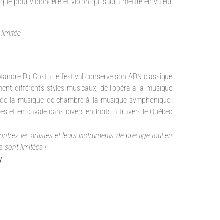
 pour violoncelle et violon qui saura mettre en valeur
 limitée
exandre Da Costa, le festival conserve son ADN classique
ent différents styles musicaux, de l’opéra à la musique
e de la musique de chambre à la musique symphonique.
des et en cavale dans divers endroits à travers le Québec
contrez les artistes et leurs instruments de prestige tout en
s sont limitées !
y