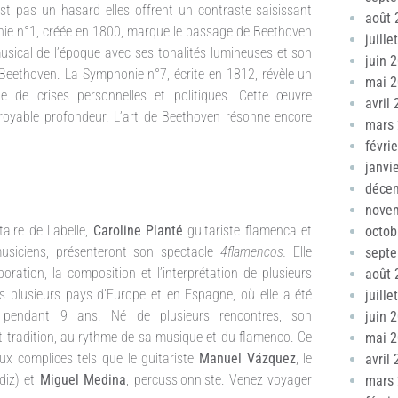
t pas un hasard elles offrent un contraste saisissant
août 
onie n°1, créée en 1800, marque le passage de Beethoven
juille
sical de l’époque avec ses tonalités lumineuses et son
juin 
e Beethoven. La Symphonie n°7, écrite en 1812, révèle un
mai 
de crises personnelles et politiques. Cette œuvre
avril
royable profondeur. L’art de Beethoven résonne encore
mars
févri
janvi
déce
nove
aire de Labelle,
Caroline Planté
guitariste flamenca et
octob
usiciens, présenteront son spectacle
4flamencos.
Elle
sept
oration, la composition et l’interprétation de plusieurs
août 
lusieurs pays d’Europe et en Espagne, où elle a été
juille
 pendant 9 ans. Né de plusieurs rencontres, son
juin 
et tradition, au rythme de sa musique et du flamenco. Ce
mai 
ux complices tels que le guitariste
Manuel Vázquez
, le
avril
diz) et
Miguel Medina
, percussionniste. Venez voyager
mars