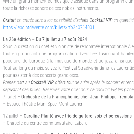
vivre un grand moment de musique classique dans un programme unique
toute la richesse sonore de ces nobles instruments.
Gratuit
en entrée libre avec possibilité d’achats
Cocktail VIP
en quantité
https://lepointdevente.com/billets/rfo240714001
La 26e édition – Du 7 juillet au 7 août 2024
Sous la direction du chef et violoniste de renommée internationale Al
tout en proposant une programmation diversifiée, fusionnant habilem
populaire, du baroque à la musique du monde et au jazz, ainsi qu
Tout au long du mois, suivez le Festival Stradivaria dans les Laurenti
pour assister à des concerts grandioses.
Prenez part au
Cocktail VIP
offert tout de suite après le concert et ren
dégustant des bulles. Réservez votre billet pour ce cocktail VIP, les place
7 juillet –
Orchestre de la Francophonie, chef Jean-Philippe Trembla
– Espace Théâtre Muni-Spec, Mont-Laurier
12 juillet –
Caroline Planté avec trio de guitare, voix et percussions
– Chapelle du centre communautaire, Labelle