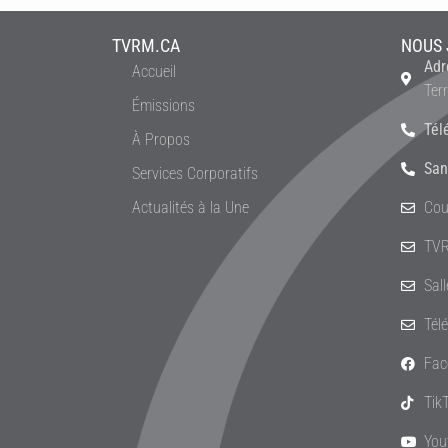
TVRM.CA
NOUS 
Adr
Accueil
Ter
Émissions
Tél
À Propos
San
Services Corporatifs
Actualités à la Une
Cou
TVR
Sal
Tél
Fac
Tik
You