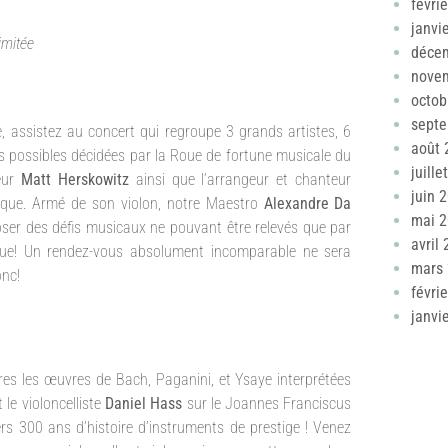
févri
janvi
limitée
déce
nove
octob
sept
,
assistez au concert qui regroupe 3 grands artistes, 6
août 
 possibles décidées par la Roue de fortune musicale du
juille
teur
Matt Herskowitz
ainsi que l’arrangeur et chanteur
juin 
nique. Armé de son violon, notre Maestro
Alexandre Da
mai 
oposer des défis musicaux ne pouvant être relevés que par
avril
ctique! Un rendez-vous absolument incomparable ne sera
mars
onc!
févri
janvi
tres les œuvres de Bach, Paganini, et Ysaye interprétées
le violoncelliste
Daniel Hass
sur le Joannes Franciscus
s 300 ans d’histoire d’instruments de prestige ! Venez