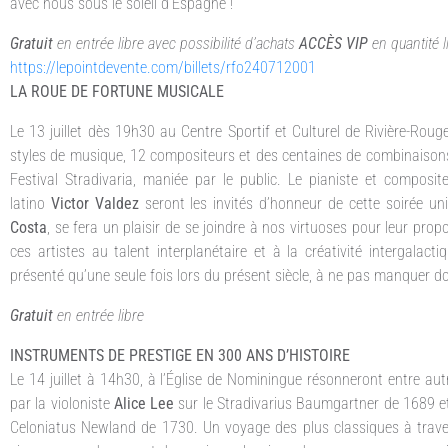
avec nous sous le soleil d’Espagne !
Gratuit
en entrée libre avec possibilité d’achats
ACCÈS VIP
en quantité 
https://lepointdevente.com/billets/rfo240712001
LA ROUE DE FORTUNE MUSICALE
Le 13 juillet dès 19h30 au Centre Sportif et Culturel de Rivière-Rouge
styles de musique, 12 compositeurs et des centaines de combinaisons
Festival Stradivaria, maniée par le public. Le pianiste et composi
latino
Victor Valdez
seront les invités d’honneur de cette soirée u
Costa
, se fera un plaisir de se joindre à nos virtuoses pour leur pr
ces artistes au talent interplanétaire et à la créativité intergala
présenté qu’une seule fois lors du présent siècle, à ne pas manquer d
Gratuit
en entrée libre
INSTRUMENTS DE PRESTIGE EN 300 ANS D’HISTOIRE
Le 14 juillet à 14h30, à l’Église de Nominingue résonneront entre au
par la violoniste
Alice Lee
sur le Stradivarius Baumgartner de 1689 et 
Celoniatus Newland de 1730. Un voyage des plus classiques à traver