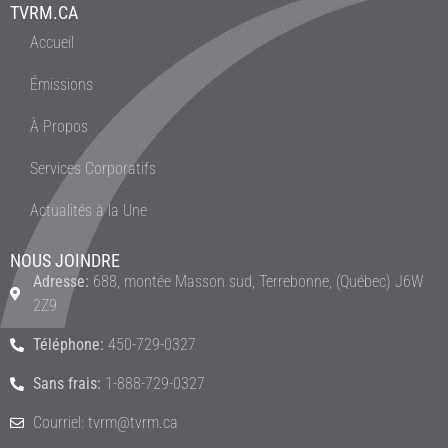
TVRM.CA
Accueil
Émissions
À Propos
Services Corporatifs
Actualités à la Une
NOUS JOINDRE
Adresse:
688, montée Masson sud, Terrebonne, (Québec) J6W
2Z9
Téléphone:
450-729-0327
Sans frais:
1-888-729-0327
Courriel: tvrm@tvrm.ca