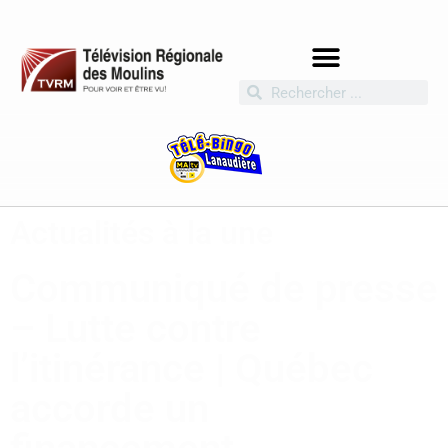
Actualités à la une
Communiqué de presse
– Lutte contre
l’itinérance | Québec
accorde un