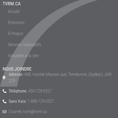
TVRM.CA
Accueil
Émissions
À Propos
Services Corporatifs
Actualités à la Une
NOUS JOINDRE
Adresse:
688, montée Masson sud, Terrebonne, (Québec) J6W
2Z9
Téléphone:
450-729-0327
Sans frais:
1-888-729-0327
Courriel: tvrm@tvrm.ca