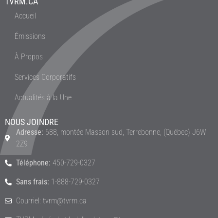
TVRM.CA
Accueil
Émissions
À Propos
Services Corporatifs
Actualités à la Une
NOUS JOINDRE
Adresse:
688, montée Masson sud, Terrebonne, (Québec) J6W
2Z9
Téléphone:
450-729-0327
Sans frais:
1-888-729-0327
Courriel: tvrm@tvrm.ca