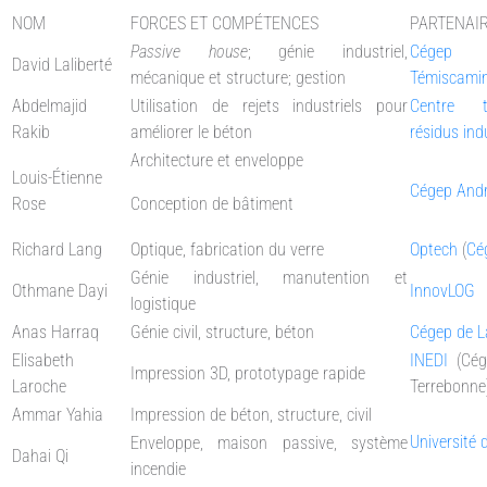
NOM
FORCES ET COMPÉTENCES
PARTENAI
Passive house
; génie industriel,
Cégep 
David Laliberté
mécanique et structure; gestion
Témiscami
Abdelmajid
Utilisation de rejets industriels pour
Centre t
Rakib
améliorer le béton
résidus ind
Architecture et enveloppe
Louis-Étienne
Cégep And
Rose
Conception de bâtiment
Richard Lang
Optique, fabrication du verre
Optech
(
Cé
Génie industriel, manutention et
Othmane Dayi
InnovLOG
logistique
Anas Harraq
Génie civil, structure, béton
Cégep de L
Elisabeth
INEDI
(Cég
Impression 3D, prototypage rapide
Laroche
Terrebonne
Ammar Yahia
Impression de béton, structure, civil
Université
Enveloppe, maison passive, système
Dahai Qi
incendie