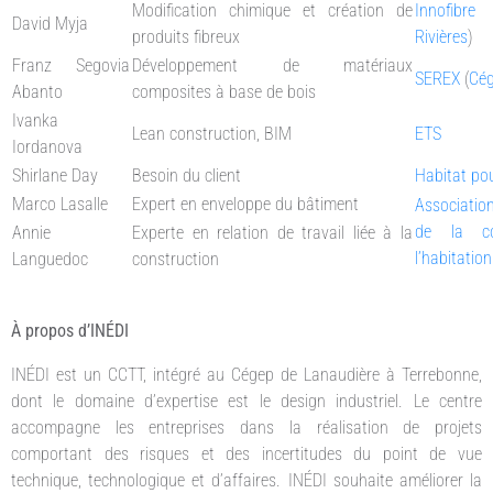
Modification chimique et création de
Innofibre
David Myja
produits fibreux
Rivières
)
Franz Segovia
Développement de matériaux
SEREX
(
Cég
Abanto
composites à base de bois
Ivanka
Lean construction, BIM
ETS
Iordanova
Shirlane Day
Besoin du client
Habitat po
Marco Lasalle
Expert en enveloppe du bâtiment
Associatio
de la co
Annie
Experte en relation de travail liée à la
l’habitatio
Languedoc
construction
À propos d’INÉDI
INÉDI est un CCTT, intégré au Cégep de Lanaudière à Terrebonne,
dont le domaine d’expertise est le design industriel. Le centre
accompagne les entreprises dans la réalisation de projets
comportant des risques et des incertitudes du point de vue
technique, technologique et d’affaires. INÉDI souhaite améliorer la