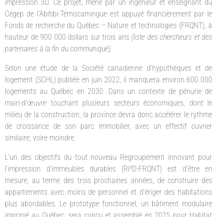
impression 3D. Ce projet, mené par un ingénieur et enseignant du
Cégep de l’Abitibi-Témiscamingue est appuyé financièrement par le
Fonds de recherche du Québec – Nature et technologies (FRQNT), à
hauteur de 900 000 dollars sur trois ans
(liste des chercheurs et des
partenaires à la fin du communiqué).
Selon une étude de la Société canadienne d’hypothèques et de
logement (SCHL) publiée en juin 2022, il manquera environ 600 000
logements au Québec en 2030. Dans un contexte de pénurie de
main-d’œuvre touchant plusieurs secteurs économiques, dont le
milieu de la construction, la province devra donc accélérer le rythme
de croissance de son parc immobilier, avec un effectif ouvrier
similaire, voire moindre.
L’un des objectifs du tout nouveau Regroupement innovant pour
l’impression d’immeubles durables (RI³D-FRQNT) est d’être en
mesure, au terme des trois prochaines années, de construire des
appartements avec moins de personnel et d’ériger des habitations
plus abordables. Le prototype fonctionnel, un bâtiment modulaire
imprimé au Québec, sera conçu et assemblé en 2025 pour Habitat