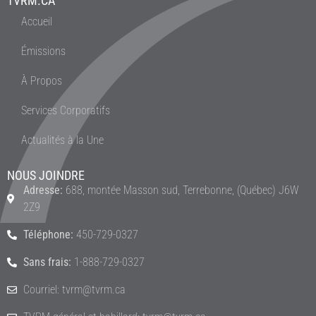
TVRM.CA
Accueil
Émissions
À Propos
Services Corporatifs
Actualités à la Une
NOUS JOINDRE
Adresse:
688, montée Masson sud, Terrebonne, (Québec) J6W
2Z9
Téléphone:
450-729-0327
Sans frais:
1-888-729-0327
Courriel: tvrm@tvrm.ca