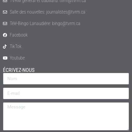
TVRM général et babillard: tvrm@tvrm.ca
Salle des nouvelles: journalistes@tvrm.ca
Télé-Bingo Lanaudière: bingo@tvrm.ca
Facebook
TikTok
Youtube
ÉCRIVEZ-NOUS