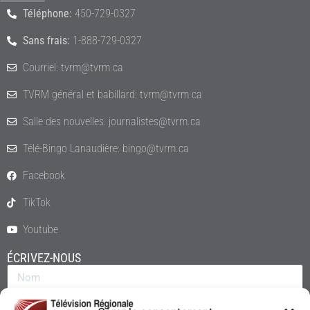
Téléphone:
450-729-0327
Sans frais:
1-888-729-0327
Courriel: tvrm@tvrm.ca
TVRM général et babillard: tvrm@tvrm.ca
Salle des nouvelles: journalistes@tvrm.ca
Télé-Bingo Lanaudière: bingo@tvrm.ca
Facebook
TikTok
Youtube
ÉCRIVEZ-NOUS