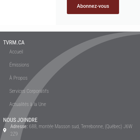
Abonnez-vous
TVRM.CA
Accueil
Émissions
À Propos
Services Corporatifs
Actualités à la Une
NOUS JOINDRE
Adresse:
688, montée Masson sud, Terrebonne, (Québec) J6W
2Z9