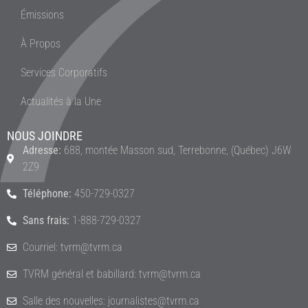
Émissions
À Propos
Services Corporatifs
Actualités à la Une
NOUS JOINDRE
Adresse:
688, montée Masson sud, Terrebonne, (Québec) J6W
2Z9
Téléphone:
450-729-0327
Sans frais:
1-888-729-0327
Courriel: tvrm@tvrm.ca
TVRM général et babillard: tvrm@tvrm.ca
Salle des nouvelles: journalistes@tvrm.ca