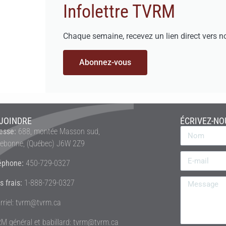
Infolettre TVRM
Chaque semaine, recevez un lien direct vers n
Abonnez-vous
JOINDRE
ÉCRIVEZ-NO
esse:
688, montée Masson sud,
rebonne, (Québec) J6W 2Z9
éphone:
450-729-0327
s frais:
1-888-729-0327
rriel: tvrm@tvrm.ca
M général et babillard: tvrm@tvrm.ca