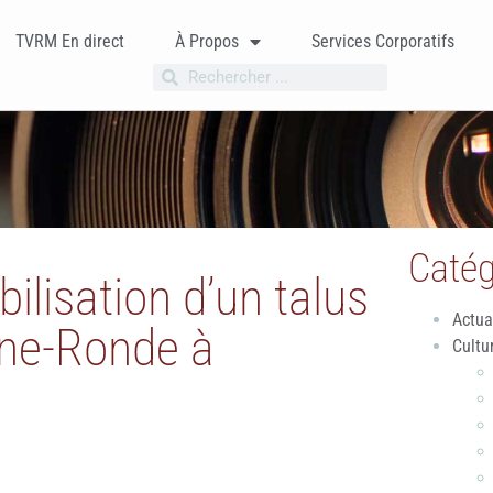
TVRM En direct
À Propos
Services Corporatifs
Catég
ilisation d’un talus
Actua
ane-Ronde à
Cultu