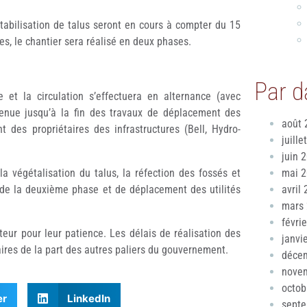
tabilisation de talus seront en cours à compter du 15
s, le chantier sera réalisé en deux phases.
Par d
 et la circulation s’effectuera en alternance (avec
ntenue jusqu’à la fin des travaux de déplacement des
août 
t des propriétaires des infrastructures (Bell, Hydro-
juille
juin 
a végétalisation du talus, la réfection des fossés et
mai 
x de la deuxième phase et de déplacement des utilités
avril
mars
févri
eur pour leur patience. Les délais de réalisation des
janvi
ires de la part des autres paliers du gouvernement.
déce
nove
octob
er
LinkedIn
sept