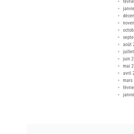
févri
janvi
déce
nove
octob
sept
août 
juille
juin 
mai 
avril
mars
févri
janvi