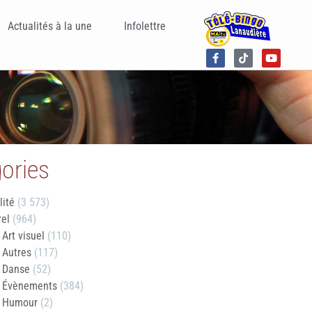
Actualités à la une
Infolettre
ories
lité
(3 573)
rel
(964)
Art visuel
(110)
Autres
(117)
Danse
(52)
Évènements
(384)
Humour
(2)