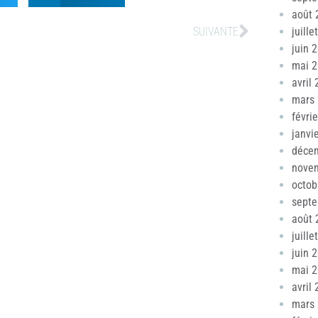
août 
SUIVANTE
juille
juin 
mai 
avril
mars
févri
janvi
déce
nove
octob
sept
août 
juille
juin 
mai 
avril
mars