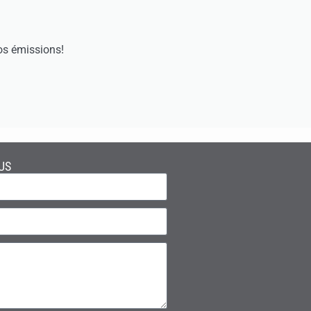
os émissions!
US