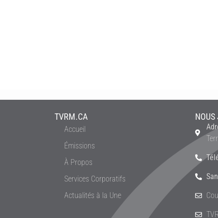
TVRM.CA
NOUS 
Adr
Accueil
Ter
Émissions
Tél
À Propos
San
Services Corporatifs
Actualités à la Une
Cou
TVR