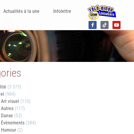
Actualités à la une
Infolettre
ories
lité
(3 573)
rel
(964)
Art visuel
(110)
Autres
(117)
Danse
(52)
Évènements
(384)
Humour
(2)