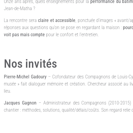
Onze ans après, quels enseignements pour la
performance du bâtim
Jean-de-Matha ?
La rencontre sera
claire et accessible
, ponctuée d’images « avant/ap
réponses aux questions qu’on se pose en regardant la maison :
pourq
voit pas mais compte
pour le confort et l’entretien.
Nos invités
Pierre-Michel Gadoury
– Cofondateur des Compagnons de Louis-Cyr, d
musée » fait dialoguer mémoire et création. Chercheur associé au liv
lieu.
Jacques Gagnon
– Administrateur des Compagnons (2010-2015)
chantier : méthodes, solutions, qualité/délais/coûts. Son regard relie 