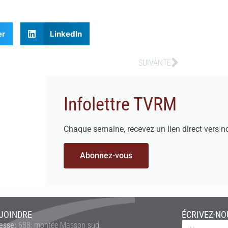
er
LinkedIn
SUIVANTE
Infolettre TVRM
Chaque semaine, recevez un lien direct vers n
Abonnez-vous
JOINDRE
ÉCRIVEZ-NO
esse:
688, montée Masson sud,