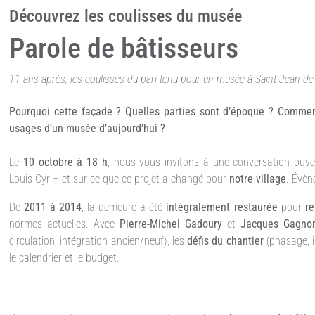
Découvrez les coulisses du musée
Parole de bâtisseurs
11 ans après, les coulisses du pari tenu pour un musée à Saint-Jean-d
Pourquoi cette façade ? Quelles parties sont d’époque ? Comment
usages d’un musée d’aujourd’hui ?
Le
10 octobre à 18 h
, nous vous invitons à une conversation ouv
Louis-Cyr – et sur ce que ce projet a changé pour
notre village
. Évèn
De
2011 à 2014
, la demeure a été
intégralement restaurée
pour
re
normes actuelles. Avec
Pierre-Michel Gadoury
et
Jacques Gagno
circulation, intégration ancien/neuf), les
défis du chantier
(phasage, i
le calendrier et le budget.