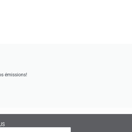
os émissions!
US