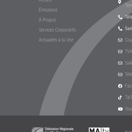
Ter
Émissions
Tél
À Propos
San
Services Corporatifs
Actualités à la Une
Cou
TVR
Sal
Tél
Fac
Tik
You