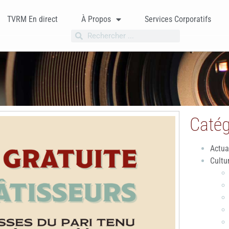
TVRM En direct
À Propos
Services Corporatifs
Catég
Actua
Cultu