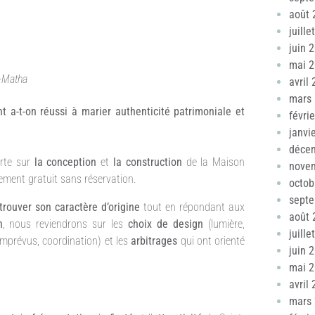
août 
juille
juin 
mai 
e-Matha
avril
mars
 a-t-on réussi à marier authenticité patrimoniale et
févri
janvi
déce
erte sur
la conception
et
la construction
de la Maison
nove
ement gratuit sans réservation.
octob
sept
trouver son caractère d’origine
tout en répondant aux
août 
n
, nous reviendrons sur les
choix de design
(lumière,
juille
mprévus, coordination) et les
arbitrages
qui ont orienté
juin 
mai 
avril
mars