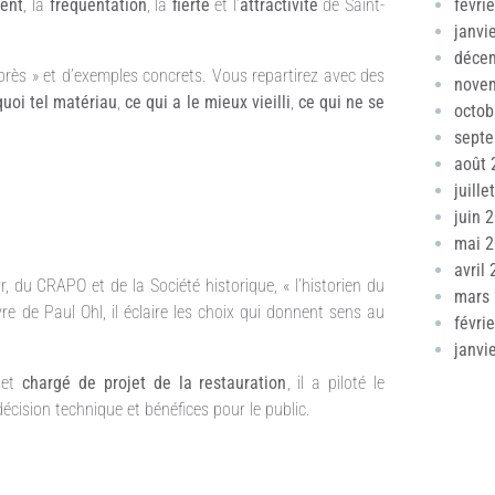
févri
ent
, la
fréquentation
, la
fierté
et l’
attractivité
de Saint-
janvi
déce
rès » et d’exemples concrets. Vous repartirez avec des
nove
uoi tel matériau
,
ce qui a le mieux vieilli
,
ce qui ne se
octob
sept
août 
juille
juin 
mai 
avril
u CRAPO et de la Société historique, « l’historien du
mars
re de Paul Ohl, il éclaire les choix qui donnent sens au
févri
janvi
 et
chargé de projet de la restauration
, il a piloté le
décision technique et bénéfices pour le public.