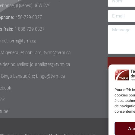
rebonne, (Québec) J6W 2Z9
éphone:
450-729-0327
s frais:
1-888-729-0327
rriel: tvrm@tvrm.ca
M général et babillard: tvrm@tvrm.ca
le des nouvelles: journalistes@tvrm.ca
é-Bingo Lanaudière: bingo@tvrm.ca
ebook
Pour offrir 
cookies pour
Tok
à ces techn
de navigatio
tube
consentement
Ac