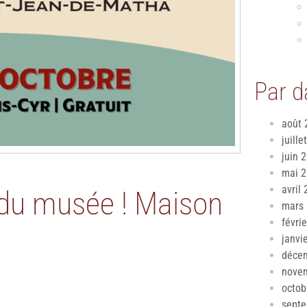
Par d
août 
juille
juin 
mai 
avril
 du musée ! Maison
mars
févri
janvi
déce
nove
octob
sept