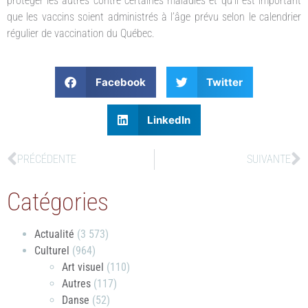
protéger les autres contre certaines maladies et qu’il est important
que les vaccins soient administrés à l’âge prévu selon le calendrier
régulier de vaccination du Québec.
Facebook
Twitter
LinkedIn
PRÉCÉDENTE
SUIVANTE
Catégories
Actualité
(3 573)
Culturel
(964)
Art visuel
(110)
Autres
(117)
Danse
(52)