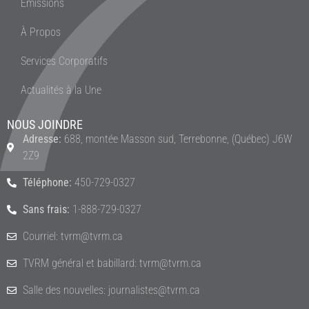
Émissions
À Propos
Services Corporatifs
Actualités à la Une
NOUS JOINDRE
Adresse:
688, montée Masson sud, Terrebonne, (Québec) J6W
2Z9
Téléphone:
450-729-0327
Sans frais:
1-888-729-0327
Courriel: tvrm@tvrm.ca
TVRM général et babillard: tvrm@tvrm.ca
Salle des nouvelles: journalistes@tvrm.ca