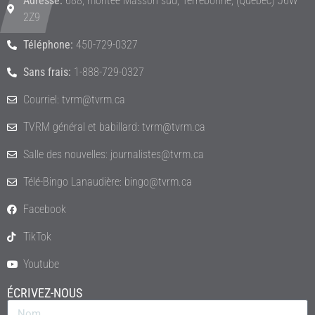
Adresse:
688, montée Masson sud, Terrebonne, (Québec) J6W
2Z9
Téléphone:
450-729-0327
Sans frais:
1-888-729-0327
Courriel: tvrm@tvrm.ca
TVRM général et babillard: tvrm@tvrm.ca
Salle des nouvelles: journalistes@tvrm.ca
Télé-Bingo Lanaudière: bingo@tvrm.ca
Facebook
TikTok
Youtube
ÉCRIVEZ-NOUS