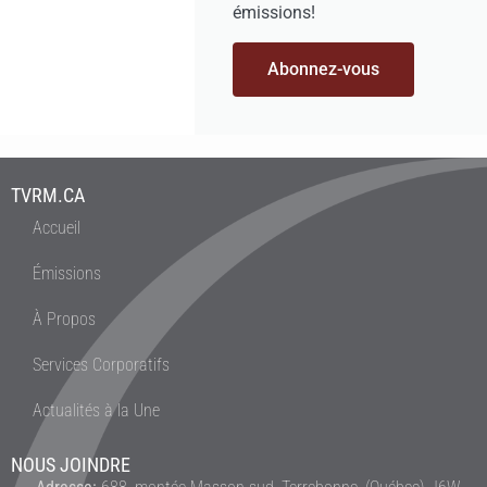
émissions!
Abonnez-vous
TVRM.CA
Accueil
Émissions
À Propos
Services Corporatifs
Actualités à la Une
NOUS JOINDRE