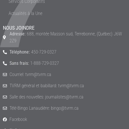
Services Corporatifs
Actualités à la Une
NOUS JOINDRE
Adresse:
688, montée Masson sud, Terrebonne, (Québec) J6W
2Z9
Téléphone:
450-729-0327
Sans frais:
1-888-729-0327
Courriel: tvrm@tvrm.ca
TVRM général et babillard: tvrm@tvrm.ca
Salle des nouvelles: journalistes@tvrm.ca
Télé-Bingo Lanaudière: bingo@tvrm.ca
Facebook