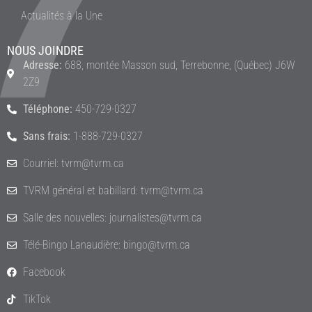
Actualités à la Une
NOUS JOINDRE
Adresse:
688, montée Masson sud, Terrebonne, (Québec) J6W
2Z9
Téléphone:
450-729-0327
Sans frais:
1-888-729-0327
Courriel: tvrm@tvrm.ca
TVRM général et babillard: tvrm@tvrm.ca
Salle des nouvelles: journalistes@tvrm.ca
Télé-Bingo Lanaudière: bingo@tvrm.ca
Facebook
TikTok