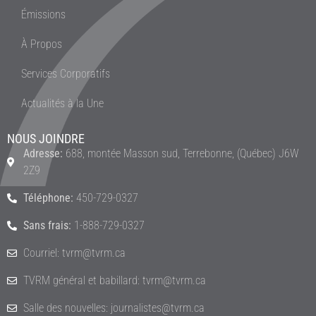
Émissions
À Propos
Services Corporatifs
Actualités à la Une
NOUS JOINDRE
Adresse:
688, montée Masson sud, Terrebonne, (Québec) J6W
2Z9
Téléphone:
450-729-0327
Sans frais:
1-888-729-0327
Courriel: tvrm@tvrm.ca
TVRM général et babillard: tvrm@tvrm.ca
Salle des nouvelles: journalistes@tvrm.ca