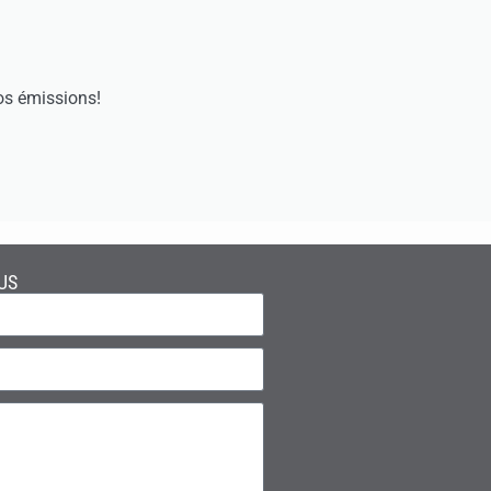
os émissions!
US