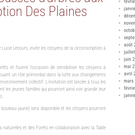
févri
ption Des Plaines
janvi
déce
nove
octob
sept
août 
ucie Lecours, invite les citoyens de la circonscription à
juille
juin 
mai 
rêts et fournit l’occasion de sensibiliser les citoyens à
avril
 Jouant un rôle primordial dans la lutte aux changements
mars
vironnement collectif. L’invitation est lancée à tous les
févri
nt les jeunes familles qui pourront ainsi voir grandir leur
janvi
s.
t bouleau jaune) sera disponible et les citoyens pourront
 naturelles et des Forêts en collaboration avec la Table