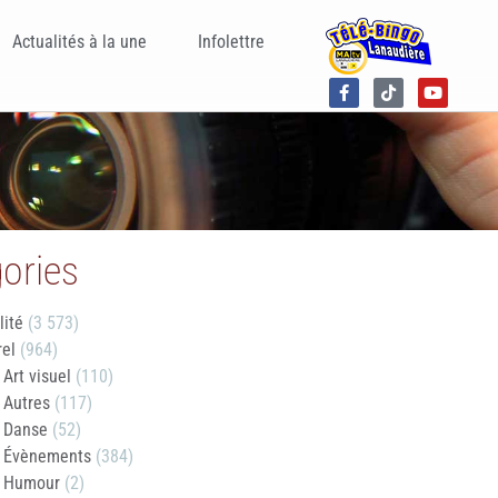
Actualités à la une
Infolettre
ories
lité
(3 573)
rel
(964)
Art visuel
(110)
Autres
(117)
Danse
(52)
Évènements
(384)
Humour
(2)