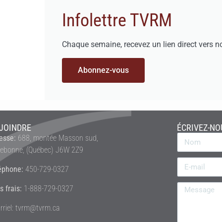
Infolettre TVRM
Chaque semaine, recevez un lien direct vers n
Abonnez-vous
JOINDRE
ÉCRIVEZ-NO
esse:
688, montée Masson sud,
rebonne, (Québec) J6W 2Z9
éphone:
450-729-0327
s frais:
1-888-729-0327
rriel: tvrm@tvrm.ca