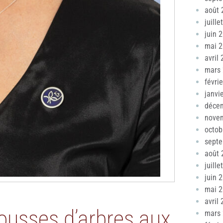
août 
juille
juin 
mai 
avril
mars
févri
janvi
déce
nove
octob
sept
août 
juille
juin 
mai 
avril
pousses d’arbres aux
mars