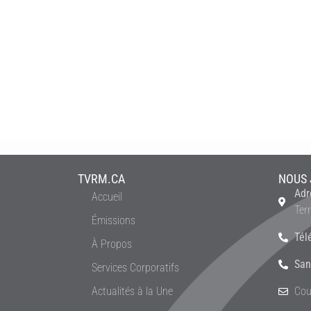
TVRM.CA
NOUS 
Adr
Accueil
Ter
Émissions
Tél
À Propos
San
Services Corporatifs
Actualités à la Une
Cou