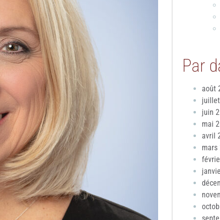
Par d
août 
juille
juin 
mai 
avril
mars
févri
janvi
déce
nove
octob
sept