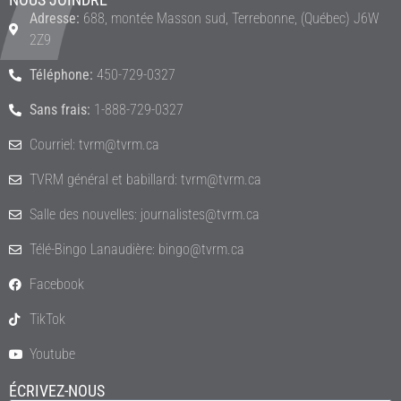
Adresse:
688, montée Masson sud, Terrebonne, (Québec) J6W
2Z9
Téléphone:
450-729-0327
Sans frais:
1-888-729-0327
Courriel: tvrm@tvrm.ca
TVRM général et babillard: tvrm@tvrm.ca
Salle des nouvelles: journalistes@tvrm.ca
Télé-Bingo Lanaudière: bingo@tvrm.ca
Facebook
TikTok
Youtube
ÉCRIVEZ-NOUS