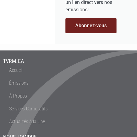
un lien direct vers nos
émissions!
Abonnez-vous
TVRM.CA
Accueil
Émissions
À Propos
Services Corporatifs
Actualités à la Une
NOUS JOINDRE