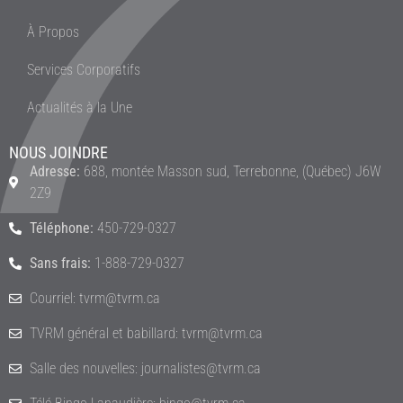
À Propos
Services Corporatifs
Actualités à la Une
NOUS JOINDRE
Adresse:
688, montée Masson sud, Terrebonne, (Québec) J6W
2Z9
Téléphone:
450-729-0327
Sans frais:
1-888-729-0327
Courriel: tvrm@tvrm.ca
TVRM général et babillard: tvrm@tvrm.ca
Salle des nouvelles: journalistes@tvrm.ca