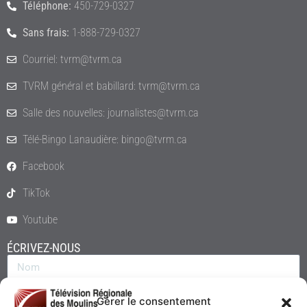
Téléphone:
450-729-0327
Sans frais:
1-888-729-0327
Courriel: tvrm@tvrm.ca
TVRM général et babillard: tvrm@tvrm.ca
Salle des nouvelles: journalistes@tvrm.ca
Télé-Bingo Lanaudière: bingo@tvrm.ca
Facebook
TikTok
Youtube
ÉCRIVEZ-NOUS
Gérer le consentement