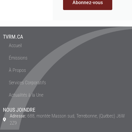
Abonnez-vous
TVRM.CA
Accueil
Émissions
À Propos
Services Corporatifs
Actualités à la Une
NOUS JOINDRE
Adresse:
688, montée Masson sud, Terrebonne, (Québec) J6W
2Z9