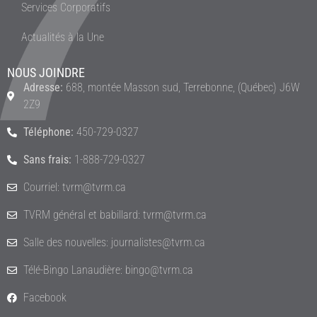
Services Corporatifs
Actualités à la Une
NOUS JOINDRE
Adresse:
688, montée Masson sud, Terrebonne, (Québec) J6W
2Z9
Téléphone:
450-729-0327
Sans frais:
1-888-729-0327
Courriel: tvrm@tvrm.ca
TVRM général et babillard: tvrm@tvrm.ca
Salle des nouvelles: journalistes@tvrm.ca
Télé-Bingo Lanaudière: bingo@tvrm.ca
Facebook